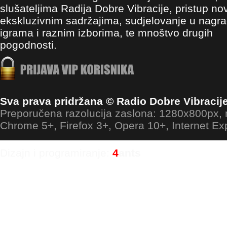
slušateljima Radija Dobre Vibracije, pristup no
ekskluzivnim sadržajima, sudjelovanje u nagr
igrama i raznim izborima, te mnoštvo drugih
pogodnosti.
Sva prava pridržana © Radio Dobre Vibracij
Preporučena razolucija zaslona: 1280x800px
Chrome 5+, Firefox 3+, Opera 10+, Internet Ex
Dizajn i programiranje:
4
ants