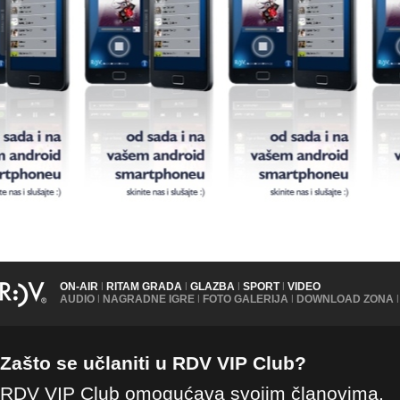
ON-AIR
|
RITAM GRADA
|
GLAZBA
|
SPORT
|
VIDEO
AUDIO
|
NAGRADNE IGRE
|
FOTO GALERIJA
|
DOWNLOAD ZONA
|
Zašto se učlaniti u RDV VIP Club?
RDV VIP Club omogućava svojim članovima,