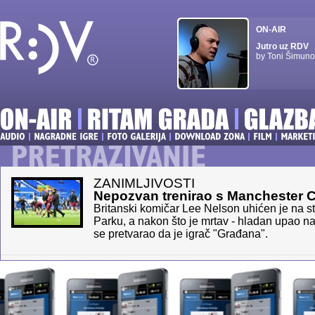
ON-AIR
Jutro uz RDV
by Toni Šimuno
ZANIMLJIVOSTI
Nepozvan trenirao s Manchester C
Britanski komičar Lee Nelson uhićen je na 
Parku, a nakon što je mrtav - hladan upao na
se pretvarao da je igrač "Građana".