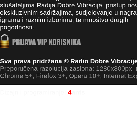
slušateljima Radija Dobre Vibracije, pristup no
ekskluzivnim sadržajima, sudjelovanje u nagr
igrama i raznim izborima, te mnoštvo drugih
pogodnosti.
Sva prava pridržana © Radio Dobre Vibracij
Preporučena razolucija zaslona: 1280x800px
Chrome 5+, Firefox 3+, Opera 10+, Internet Ex
Dizajn i programiranje:
4
ants