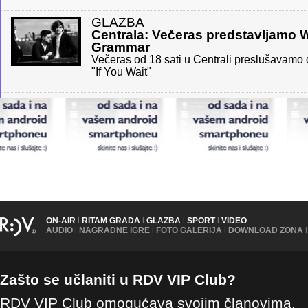
GLAZBA
Centrala: Večeras predstavljamo 
Grammar
Večeras od 18 sati u Centrali preslušavamo 
"If You Wait"
ON-AIR
|
RITAM GRADA
|
GLAZBA
|
SPORT
|
VIDEO
AUDIO
|
NAGRADNE IGRE
|
FOTO GALERIJA
|
DOWNLOAD ZONA
|
Zašto se učlaniti u RDV VIP Club?
RDV VIP Club omogućava svojim članovima,