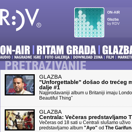
ON-AIR
Glazba
by RDV
GLAZBA
"Unforgettable" došao do trećeg m
dalje #1
Najprodavaniji album u Britaniji imaju Londo
Beautiful Thing"
GLAZBA
Centrala: Večeras predstavljamo T
Večeras od 18 sati u Centrali slušamo uživo
predstavljamo album
"Ayo"
od
The Garifun