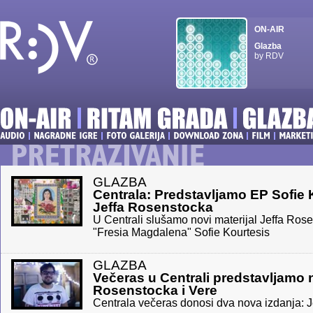
ON-AIR
Glazba
by RDV
GLAZBA
Centrala: Predstavljamo EP Sofie 
Jeffa Rosenstocka
U Centrali slušamo novi materijal Jeffa Ros
"Fresia Magdalena" Sofie Kourtesis
GLAZBA
Večeras u Centrali predstavljamo n
Rosenstocka i Vere
Centrala večeras donosi dva nova izdanja: J