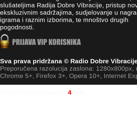
slušateljima Radija Dobre Vibracije, pristup no
ekskluzivnim sadržajima, sudjelovanje u nagr
igrama i raznim izborima, te mnoštvo drugih
pogodnosti.
Sva prava pridržana © Radio Dobre Vibracij
Preporučena razolucija zaslona: 1280x800px
Chrome 5+, Firefox 3+, Opera 10+, Internet Ex
Dizajn i programiranje:
4
ants