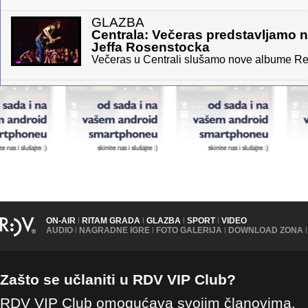
GLAZBA
Centrala: Večeras predstavljamo n
Jeffa Rosenstocka
Večeras u Centrali slušamo nove albume Rep
ON-AIR
|
RITAM GRADA
|
GLAZBA
|
SPORT
|
VIDEO
AUDIO
|
NAGRADNE IGRE
|
FOTO GALERIJA
|
DOWNLOAD ZONA
|
Zašto se učlaniti u RDV VIP Club?
RDV VIP Club omogućava svojim članovima,