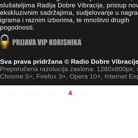
slušateljima Radija Dobre Vibracije, pristup no
ekskluzivnim sadržajima, sudjelovanje u nagr
igrama i raznim izborima, te mnoštvo drugih
pogodnosti.
Sva prava pridržana © Radio Dobre Vibracij
Preporučena razolucija zaslona: 1280x800px
Chrome 5+, Firefox 3+, Opera 10+, Internet Ex
Dizajn i programiranje:
4
ants