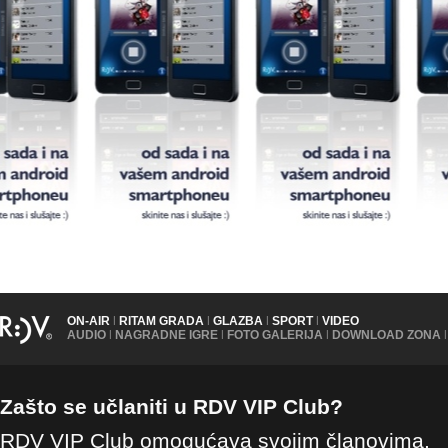
ON-AIR
|
RITAM GRADA
|
GLAZBA
|
SPORT
|
VIDEO
AUDIO
|
NAGRADNE IGRE
|
FOTO GALERIJA
|
DOWNLOAD ZONA
|
Zašto se učlaniti u RDV VIP Club?
RDV VIP Club omogućava svojim članovima,