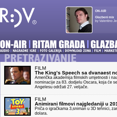
ON-AIR
Glazbeni mix
by Valentino Je
FILM
The King's Speech sa dvanaest n
Američka akademija filmskih umjetnosti i na
nominacije za 83. dodjelu Oscara, koja će 
Angelesu održati 27. veljače.
FILM
Animirani filmovi najgledaniji u 20
Priča o igračkama 3,sniman u 3D tehnici, zar
dolara.