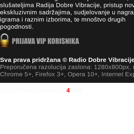
slušateljima Radija Dobre Vibracije, pristup no
ekskluzivnim sadržajima, sudjelovanje u nagr
igrama i raznim izborima, te mnoštvo drugih
pogodnosti.
Sva prava pridržana © Radio Dobre Vibracij
Preporučena razolucija zaslona: 1280x800px
Chrome 5+, Firefox 3+, Opera 10+, Internet Ex
Dizajn i programiranje:
4
ants