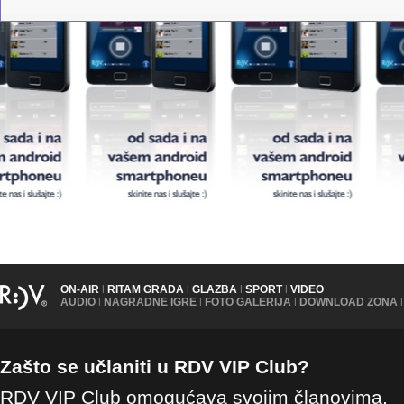
ON-AIR
|
RITAM GRADA
|
GLAZBA
|
SPORT
|
VIDEO
AUDIO
|
NAGRADNE IGRE
|
FOTO GALERIJA
|
DOWNLOAD ZONA
|
Zašto se učlaniti u RDV VIP Club?
RDV VIP Club omogućava svojim članovima,