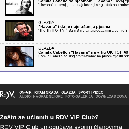
Camila Cabello sa pjesmom "Havana" i ovaj t
"Havana" je i ovaj tjedan najslušaniji singl , dok najproda
GLAZBA
"Havana" i dalje najslušanija pjesma
"The Thrill Of It All" Sam Smitha najprodavaniji album u Bri
GLAZBA
Camila Cabello i "Havana" na vrhu UK TOP 40
Camila Cabello sa singlom "Havana" na prvom mjestu brita
ON-AIR
|
RITAM GRADA
|
GLAZBA
|
SPORT
|
VIDEO
AUDIO
|
NAGRADNE IGRE
|
FOTO GALERIJA
|
DOWNLOAD ZONA
|
Zašto se učlaniti u RDV VIP Club?
RDV VIP Club omogućava svojim članovima,