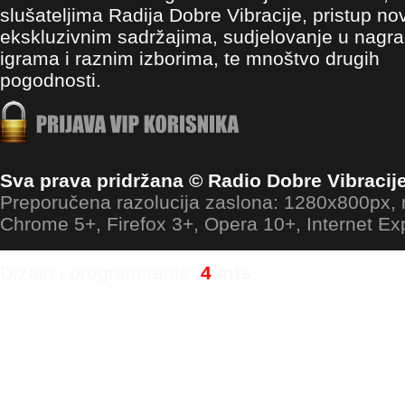
slušateljima Radija Dobre Vibracije, pristup no
ekskluzivnim sadržajima, sudjelovanje u nagr
igrama i raznim izborima, te mnoštvo drugih
pogodnosti.
Sva prava pridržana © Radio Dobre Vibracij
Preporučena razolucija zaslona: 1280x800px
Chrome 5+, Firefox 3+, Opera 10+, Internet Ex
Dizajn i programiranje:
4
ants