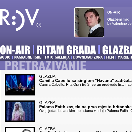
ON-AIR
Glazbeni mix
by Valentino Je
GLAZBA
Camilla Cabello sa singlom "Havana" zadržal
Camila Cabello, Rita Ora i Ed Sheeran predvode listu napo
GLAZBA
Paloma Faith zasjela na prvo mjesto britanske
Ovaj tjedan britanskim top listama vladaju Paloma Faith i
GLAZBA