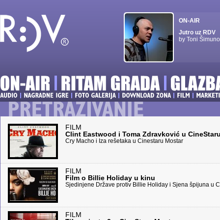
ON-AIR
Jutro uz RDV
by Toni Šimuno
FILM
Clint Eastwood i Toma Zdravković u CineStar
Cry Macho i Iza rešetaka u Cinestaru Mostar
FILM
Film o Billie Holiday u kinu
Sjedinjene Države protiv Billie Holiday i Sjena špijuna u 
FILM