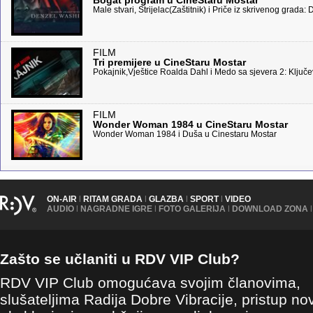
Bogat program u CineStaru Mostar
Male stvari, Strijelac(Zaštitnik) i Priče iz skrivenog grada
FILM
Tri premijere u CineStaru Mostar
Pokajnik,Vještice Roalda Dahl i Medo sa sjevera 2: Ključe
FILM
Wonder Woman 1984 u CineStaru Mostar
Wonder Woman 1984 i Duša u Cinestaru Mostar
ON-AIR
|
RITAM GRADA
|
GLAZBA
|
SPORT
|
VIDEO
AUDIO
|
NAGRADNE IGRE
|
FOTO GALERIJA
|
DOWNLOAD ZONA
|
Zašto se učlaniti u RDV VIP Club?
RDV VIP Club omogućava svojim članovima,
slušateljima Radija Dobre Vibracije, pristup no