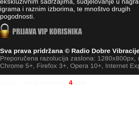
ekskluzivnim sadržajima, sudjelovanje u nagr
igrama i raznim izborima, te mnoštvo drugih
pogodnosti.
Sva prava pridržana © Radio Dobre Vibracij
Preporučena razolucija zaslona: 1280x800px
Chrome 5+, Firefox 3+, Opera 10+, Internet Ex
Dizajn i programiranje:
4
ants