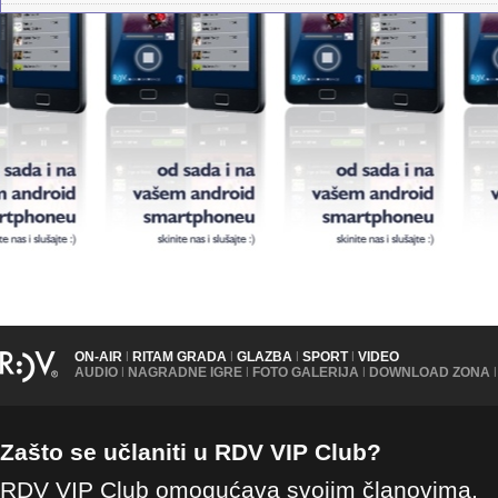
ON-AIR
|
RITAM GRADA
|
GLAZBA
|
SPORT
|
VIDEO
AUDIO
|
NAGRADNE IGRE
|
FOTO GALERIJA
|
DOWNLOAD ZONA
|
Zašto se učlaniti u RDV VIP Club?
RDV VIP Club omogućava svojim članovima,