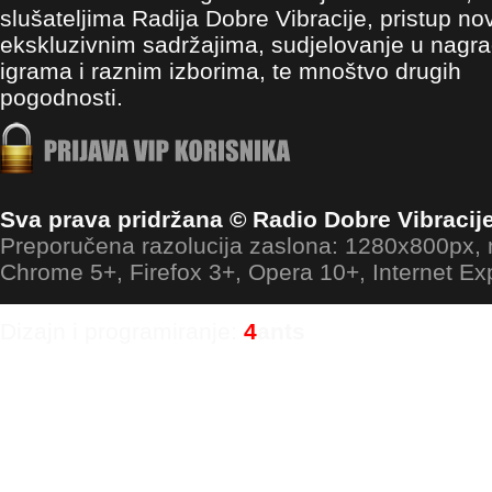
slušateljima Radija Dobre Vibracije, pristup no
ekskluzivnim sadržajima, sudjelovanje u nagr
igrama i raznim izborima, te mnoštvo drugih
pogodnosti.
Sva prava pridržana © Radio Dobre Vibracij
Preporučena razolucija zaslona: 1280x800px
Chrome 5+, Firefox 3+, Opera 10+, Internet Ex
Dizajn i programiranje:
4
ants