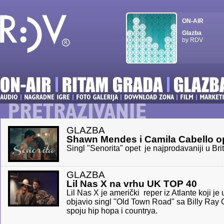
ON-AIR
Glazba
by RDV
GLAZBA
Shawn Mendes i Camila Cabello o
Singl "Senorita" opet je najprodavaniji u Brit
GLAZBA
Lil Nas X na vrhu UK TOP 40
Lil Nas X je američki reper iz Atlante koji je
objavio singl "Old Town Road" sa Billy Ray
spoju hip hopa i countrya.