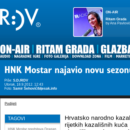
ON-AIR
Ritam Grada
by Ana Pavlovi
Piše:
S.D./RDV
Utorak, 18.9.2012. 12:43
Foto:
Samir Šehović/bljesak.info
Podijeli
Hrvatsko narodno kazal
TAGOVI
rijetkih kazališnih kuća
HNK Mostar
predstava
Dragan