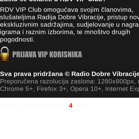
RDV VIP Club omogućava svojim članovima,
slušateljima Radija Dobre Vibracije, pristup no
ekskluzivnim sadržajima, sudjelovanje u nagr
igrama i raznim izborima, te mnoštvo drugih
pogodnosti.
Sva prava pridržana © Radio Dobre Vibracij
Preporučena razolucija zaslona: 1280x800px
Chrome 5+, Firefox 3+, Opera 10+, Internet Ex
Dizajn i programiranje:
4
ants