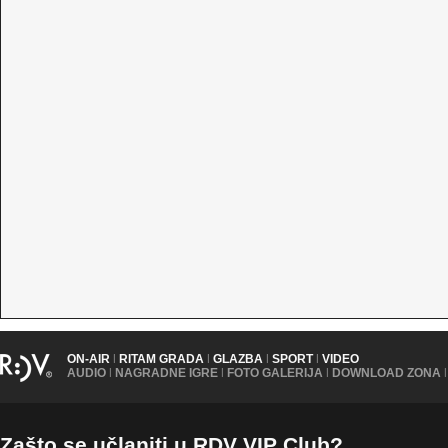
ON-AIR
|
RITAM GRADA
|
GLAZBA
|
SPORT
|
VIDEO
AUDIO
|
NAGRADNE IGRE
|
FOTO GALERIJA
|
DOWNLOAD ZONA
|
Zašto se učlaniti u RDV VIP Club?