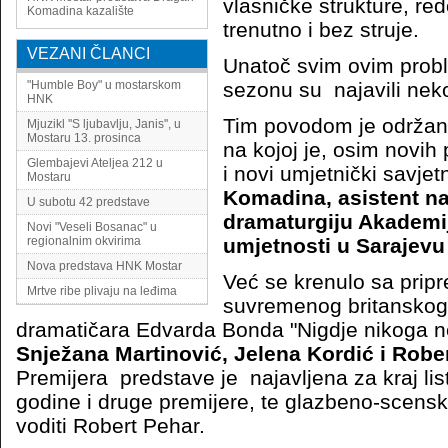
vlasničke strukture, red
Komadina
kazalište
trenutno i bez struje.
VEZANI ČLANCI
Unatoč svim ovim prob
"Humble Boy" u mostarskom
sezonu su najavili neko
HNK
Tim povodom je održana
Mjuzikl ''S ljubavlju, Janis'', u
Mostaru 13. prosinca
na kojoj je, osim novih
Glembajevi Ateljea 212 u
i novi umjetnički savjet
Mostaru
Komadina, asistent n
U subotu 42 predstave
dramaturgiju Akademi
Novi "Veseli Bosanac" u
regionalnim okvirima
umjetnosti u Sarajevu 
Nova predstava HNK Mostar
Već se krenulo sa pri
Mrtve ribe plivaju na leđima
suvremenog britanskog
dramatičara Edvarda Bonda "Nigdje nikoga 
Snježana Martinović, Jelena Kordić i Rober
Premijera predstave je najavljena za kraj lis
godine i druge premijere, te glazbeno-scensk
voditi Robert Pehar.