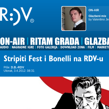
ON-AIR
Glazbeni mix
by Valentino Je
Piše:
D.B.-RDV
Utorak, 3.4.2012. 08:31