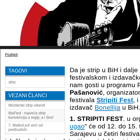
Podijeli
Da je strip u BiH i dalje
TAGOVI
festivalskom i izdavačk
strip
nam gosti u programu
Pašanović
, organizator
VEZANI ČLANCI
festivala
Stripiti Fest
, 
Mostarski strip vikend
izdavač
Bonellija
u BiH
MaFest - najveća strip
1. STRIPITI FEST
. u or
konvencija u regiji, a i šire!
ugao
” će od 12. do 15. 
7. Mafest još veći od
prethodnih
Sarajevu u četiri festiv