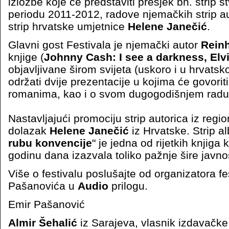
izložbe koje će predstaviti presjek bh. strip 
periodu 2011-2012, radove njemačkih strip aut
strip hrvatske umjetnice
Helene Janečić
.
Glavni gost Festivala je njemački autor
Reinh
knjige (
Johnny Cash: I see a darkness, Elvi
objavljivane širom svijeta (uskoro i u hrvatsk
održati dvije prezentacije u kojima će govori
romanima, kao i o svom dugogodišnjem radu
Nastavljajući promociju strip autorica iz region
dolazak
Helene Janečić
iz Hrvatske. Strip a
rubu konvencije
" je jedna od rijetkih knjiga 
godinu dana izazvala toliko pažnje šire javnos
Više o festivalu poslušajte od organizatora fe
Pašanovića u
Audio
prilogu.
Emir Pašanović
Almir Šehalić
iz Sarajeva, vlasnik izdavačk