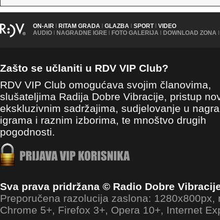
ON-AIR
|
RITAM GRADA
|
GLAZBA
|
SPORT
|
VIDEO
AUDIO
|
NAGRADNE IGRE
|
FOTO GALERIJA
|
DOWNLOAD ZONA
|
Zašto se učlaniti u RDV VIP Club?
RDV VIP Club omogućava svojim članovima,
slušateljima Radija Dobre Vibracije, pristup no
ekskluzivnim sadržajima, sudjelovanje u nagr
igrama i raznim izborima, te mnoštvo drugih
pogodnosti.
Sva prava pridržana © Radio Dobre Vibracij
Preporučena razolucija zaslona: 1280x800px
Chrome 5+, Firefox 3+, Opera 10+, Internet Ex