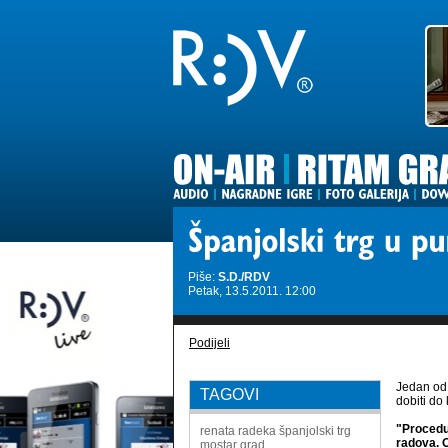
Piše:
S.D./RDV
Petak, 13.5.2011. 12:00
Podijeli
Jedan od 
TAGOVI
dobiti do
"Procedur
renata radeka
španjolski trg
radova. O
mostar
grad