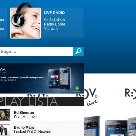
LIVE RADIO
nna
Slušaj uživo
Radio Dobre
imo
Vibracije
Ed Sheeran
Give Me Love
Bruno Mars
Locked Out Of Heaven