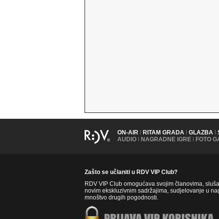
ON-AIR
|
RITAM GRADA
|
GLAZBA
|
AUDIO
|
NAGRADNE IGRE
|
FOTO G
Zašto se učlaniti u RDV VIP Club?
RDV VIP Club omogućava svojim članovima, slušate
novim ekskluzivnim sadržajima, sudjelovanje u nag
mnoštvo drugih pogodnosti.