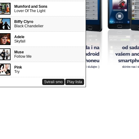
Mumford and Sons
Lover Of The Light
Biffy Clyro
Black Chandelier
Adele
Skyfall
Muse
Follow Me
Pink
Try
Svirali smo
Play lista