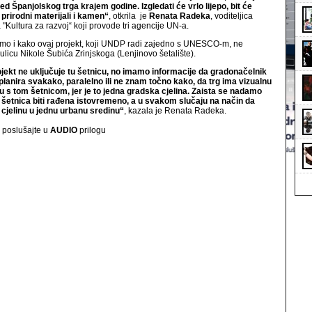
gled Španjolskog trga krajem godine. Izgledati će vrlo lijepo, bit će
 prirodni materijali i kamen“
, otkrila je
Renata Radeka
, voditeljica
"Kultura za razvoj“ koji provode tri agencije UN-a.
mo i kako ovaj projekt, koji UNDP radi zajedno s UNESCO-m, ne
 ulicu Nikole Šubića Zrinjskoga (Lenjinovo šetalište).
jekt ne uključuje tu šetnicu, no imamo informacije da gradonačelnik
lanira svakako, paralelno ili ne znam točno kako, da trg ima vizualnu
 s tom šetnicom, jer je to jedna gradska cjelina. Zaista se nadamo
 šetnica biti rađena istovremeno, a u svakom slučaju na način da
cjelinu u jednu urbanu sredinu“
, kazala je Renata Radeka.
e poslušajte u
AUDIO
prilogu