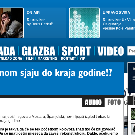
ON-AIR
UPRAVO SVIRA
Retrovizor
Retrovizor Uz Vie
by Boris Čerkuč
Osiguranje
Pjesme Koje Pamt
najljepših trgova u Mostaru, Španjolski, novi i ljepši izgled trebao bi
 kraja godine.
a je takva da će se tek početkom kolovoza znati tko će biti izvođač
n će imati četiri mjeseca da završi rekonstrukciju. Dakle, očekujemo