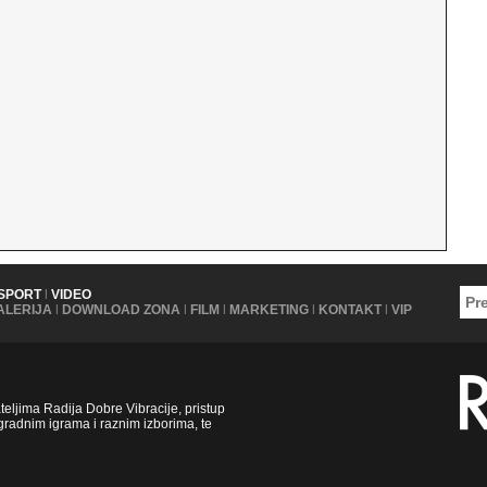
SPORT
|
VIDEO
ALERIJA
|
DOWNLOAD ZONA
|
FILM
|
MARKETING
|
KONTAKT
|
VIP
ljima Radija Dobre Vibracije, pristup
radnim igrama i raznim izborima, te