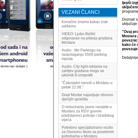
ljepši iz
uključeni
programa 
VEZANI ČLANCI
Doznali s
Konačno znamo kakav zrak
uključuje
udišemo
"Ovaj pro
VIDEO: Ljubo Bešlić
Mostara p
odgovarao na pitanja građana
poveznicu
Mostara
kako će i
povezuje 
Audio : Mo Parkingu na
raspolaganju 5500 parking
Detaljnij
mjesta
Audio: City light reklame na
zahtjev građana mogu se
ukloniti ili izmjestiti
"Čokoladni neredi u Mostaru u
petak 22.06."
Grad Mostar najavljuje obnovu
dječijih igrališta
O reduciranju javne rasvjete u
Mostaru za RDV govore
predstavnici policije i Gradskog
vijeća
Potrebno specijalizirano vozilo
za Osnovnu školu sa posebnim
potrebama u Mostaru