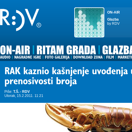
ON-AIR
Glazba
by RDV
Piše:
T.Š. - RDV
Utorak, 15.2.2011. 11:21