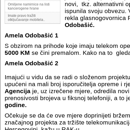
novi, tkz. alternativni o
Omiljene namirnice na listi
kancerogene hrane
ispunila svoju obvezu.
Imate pravo tražiti
rekla glasnogovornica
otključavanje mobitela..
Odobašić.
Amela Odobašić 1
S obzirom na prihode koje imaju telekom oper
5000 KM
se čini premalom. Kako na to gle
Amela Odobašić 2
Imajući u vidu da se radi o složenom projektu
upućeni na mali broj isporučitelja opreme i rj
Agencija
je, uz izrečene mjere, odredila novi
prenosivosti brojeva u fiksnoj telefoniji, a to 
godine.
Očekuje se da će ove mjere doprinijeti brže
značajnog projekta za tržište telekomunikacij
Hercegovini, kažu u RAK-u.