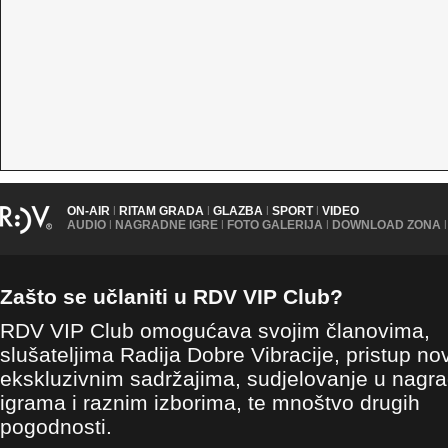
ON-AIR
|
RITAM GRADA
|
GLAZBA
|
SPORT
|
VIDEO
AUDIO
|
NAGRADNE IGRE
|
FOTO GALERIJA
|
DOWNLOAD ZONA
|
Zašto se učlaniti u RDV VIP Club?
RDV VIP Club omogućava svojim članovima,
slušateljima Radija Dobre Vibracije, pristup no
ekskluzivnim sadržajima, sudjelovanje u nagr
igrama i raznim izborima, te mnoštvo drugih
pogodnosti.