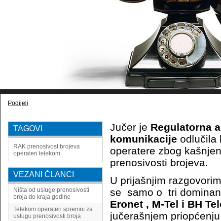
Podijeli
Jučer je
Regulatorna a
TAGOVI
komunikacije
odlučila
RAK
prenosivost brojeva
operatere zbog kašnjen
operateri
telekom
prenosivosti brojeva.
VEZANI ČLANCI
U prijašnjim razgovori
Ništa od usluge prenosivosti
se samo o tri dominant
broja do kraja godine
Eronet , M-Tel i BH T
Telekom operateri spremni za
jučerašnjem priopćenju
uslugu prenosivosti broja