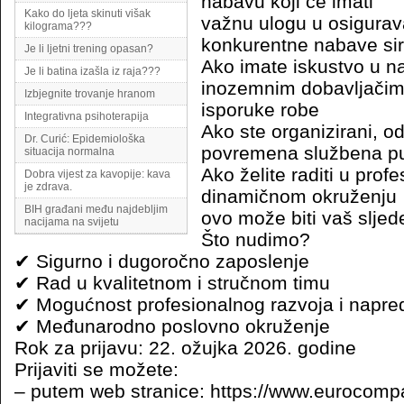
nabavu koji će imati
Kako do ljeta skinuti višak
važnu ulogu u osigurava
kilograma???
konkurentne nabave sir
Je li ljetni trening opasan?
Ako imate iskustvo u n
Je li batina izašla iz raja???
inozemnim dobavljačima
Izbjegnite trovanje hranom
isporuke robe
Integrativna psihoterapija
Ako ste organizirani, o
Dr. Curić: Epidemiološka
povremena službena p
situacija normalna
Ako želite raditi u prof
Dobra vijest za kavopije: kava
je zdrava.
dinamičnom okruženju
BIH građani među najdebljim
ovo može biti vaš sljede
nacijama na svijetu
Što nudimo?
✔ Sigurno i dugoročno zaposlenje
✔ Rad u kvalitetnom i stručnom timu
✔ Mogućnost profesionalnog razvoja i napre
✔ Međunarodno poslovno okruženje
Rok za prijavu: 22. ožujka 2026. godine
Prijaviti se možete:
– putem web stranice: https://www.eurocomp