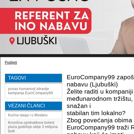
Podijeli
EuroCompany99 zapošlj
TAGOVI
nabavu (Ljubuški)
posao
humanost
zdravlje
Želite raditi u kompanij
kampanja
EuroCompany99
međunarodnom tržištu, 
snažan i
VEZANI ČLANCI
stabilan tim lokalno?
Kućna njega i u Mostaru
Zbog povećanja obima 
Kronična opstruktivna bolest
EuroCompany99 traži R
pluća godišnje ubije 3 milijuna
ljudi