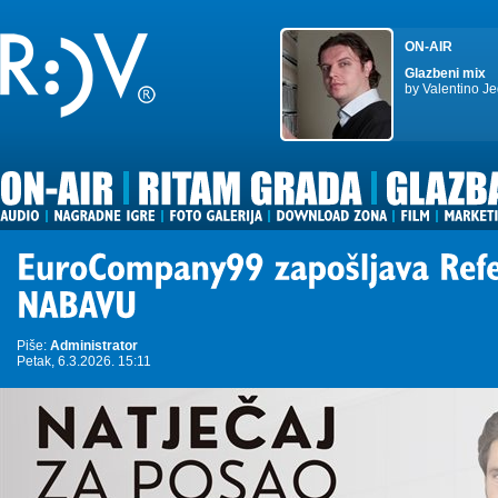
ON-AIR
Glazbeni mix
by Valentino Je
Piše:
Administrator
Petak, 6.3.2026. 15:11