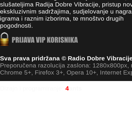
slušateljima Radija Dobre Vibracije, pristup no
ekskluzivnim sadržajima, sudjelovanje u nagr
igrama i raznim izborima, te mnoštvo drugih
pogodnosti.
Sva prava pridržana © Radio Dobre Vibracij
Preporučena razolucija zaslona: 1280x800px
Chrome 5+, Firefox 3+, Opera 10+, Internet Ex
Dizajn i programiranje:
4
ants