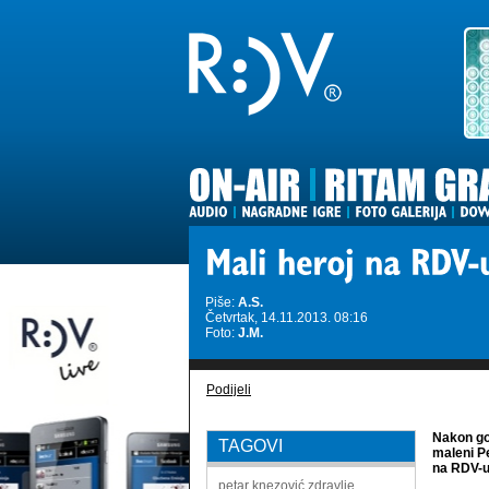
Piše:
A.S.
Četvrtak, 14.11.2013. 08:16
Foto:
J.M.
Podijeli
Nakon go
TAGOVI
maleni Pe
na RDV-u!
petar knezović
zdravlje