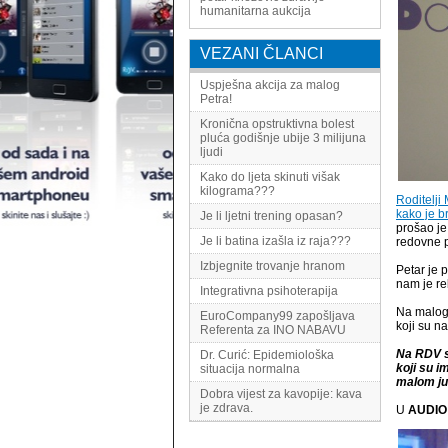
humanitarna aukcija
VEZANI ČLANCI
Uspješna akcija za malog
Petra!
Kronična opstruktivna bolest
pluća godišnje ubije 3 milijuna
ljudi
Kako do ljeta skinuti višak
kilograma???
Roditelji
kako je b
Je li ljetni trening opasan?
prošao je
Je li batina izašla iz raja???
redovne 
Izbjegnite trovanje hranom
Petar je 
nam je re
Integrativna psihoterapija
Na malog 
EuroCompany99 zapošljava
koji su na
Referenta za INO NABAVU
Na RDV su
Dr. Curić: Epidemiološka
koji su i
situacija normalna
malom ju
Dobra vijest za kavopije: kava
je zdrava.
U
AUDIO