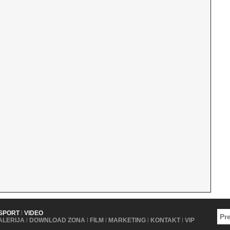
SPORT
|
VIDEO
ALERIJA
|
DOWNLOAD ZONA
|
FILM
|
MARKETING
|
KONTAKT
|
VIP