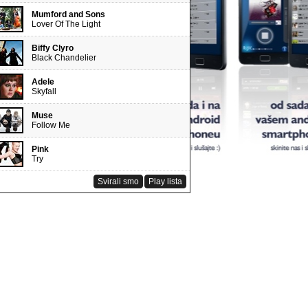
Mumford and Sons
Lover Of The Light
Biffy Clyro
Black Chandelier
Adele
Skyfall
Muse
Follow Me
Pink
Try
Svirali smo
Play lista