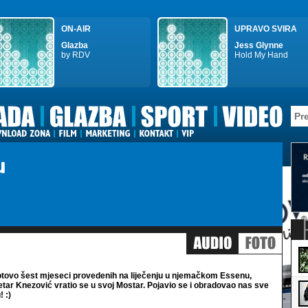
ON-AIR
UPRAVO SVIRA
Glazba
Jess Glynne
by RDV
Hold My Hand
tovo šest mjeseci provedenih na liječenju u njemačkom Essenu,
tar Knezović vratio se u svoj Mostar. Pojavio se i obradovao nas sve
 :)