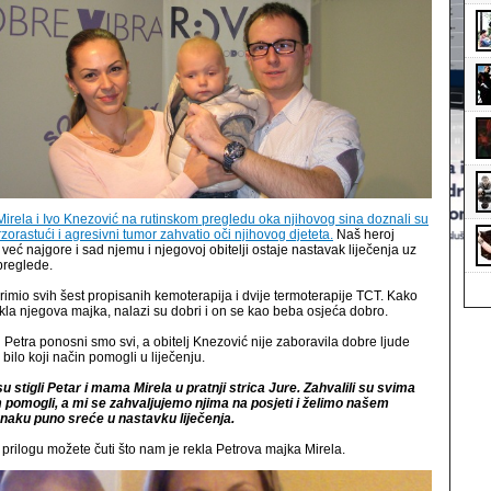
 Mirela i Ivo Knezović na rutinskom pregledu oka njihovog sina doznali su
rzorastući i agresivni tumor zahvatio oči njihovog djeteta.
Naš heroj
 već najgore i sad njemu i njegovoj obitelji ostaje nastavak liječenja uz
preglede.
primio svih šest propisanih kemoterapija i dvije termoterapije TCT. Kako
kla njegova majka, nalazi su dobri i on se kao beba osjeća dobro.
Petra ponosni smo svi, a obitelj Knezović nije zaboravila dobre ljude
 bilo koji način pomogli u liječenju.
 stigli Petar i mama Mirela u pratnji strica Jure. Zahvalili su svima
m pomogli, a mi se zahvaljujemo njima na posjeti i želimo našem
naku puno sreće u nastavku liječenja.
prilogu možete čuti što nam je rekla Petrova majka Mirela.