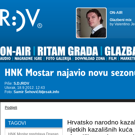
ON-AIR
Glazbeni mix
by Valentino Je
Piše:
S.D./RDV
Utorak, 18.9.2012. 12:43
Foto:
Samir Šehović/bljesak.info
Podijeli
Hrvatsko narodno kazal
TAGOVI
rijetkih kazališnih kuća
HNK Mostar
predstava
Dragan