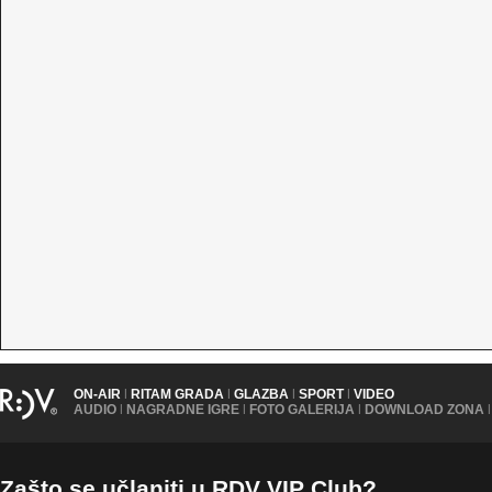
ON-AIR
|
RITAM GRADA
|
GLAZBA
|
SPORT
|
VIDEO
AUDIO
|
NAGRADNE IGRE
|
FOTO GALERIJA
|
DOWNLOAD ZONA
|
Zašto se učlaniti u RDV VIP Club?