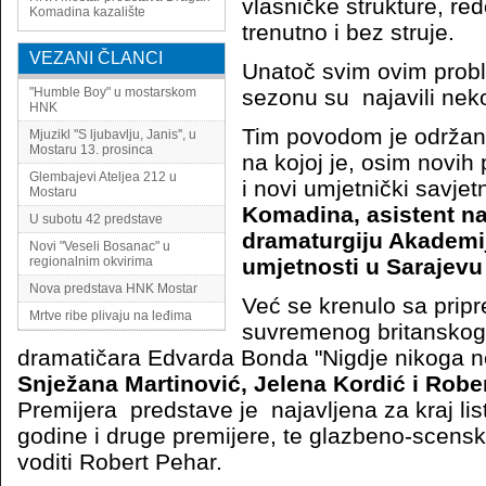
vlasničke strukture, red
Komadina
kazalište
trenutno i bez struje.
VEZANI ČLANCI
Unatoč svim ovim prob
"Humble Boy" u mostarskom
sezonu su najavili neko
HNK
Tim povodom je održana
Mjuzikl ''S ljubavlju, Janis'', u
Mostaru 13. prosinca
na kojoj je, osim novih
Glembajevi Ateljea 212 u
i novi umjetnički savjet
Mostaru
Komadina, asistent n
U subotu 42 predstave
dramaturgiju Akademi
Novi "Veseli Bosanac" u
regionalnim okvirima
umjetnosti u Sarajevu 
Nova predstava HNK Mostar
Već se krenulo sa pri
Mrtve ribe plivaju na leđima
suvremenog britanskog
dramatičara Edvarda Bonda "Nigdje nikoga 
Snježana Martinović, Jelena Kordić i Rober
Premijera predstave je najavljena za kraj lis
godine i druge premijere, te glazbeno-scensk
voditi Robert Pehar.