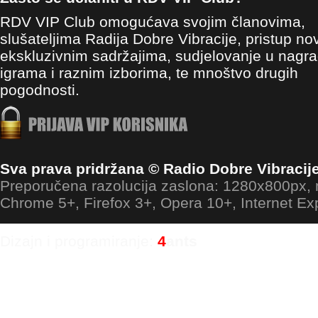
RDV VIP Club omogućava svojim članovima,
slušateljima Radija Dobre Vibracije, pristup no
ekskluzivnim sadržajima, sudjelovanje u nagr
igrama i raznim izborima, te mnoštvo drugih
pogodnosti.
Sva prava pridržana © Radio Dobre Vibracij
Preporučena razolucija zaslona: 1280x800px
Chrome 5+, Firefox 3+, Opera 10+, Internet Ex
Dizajn i programiranje:
4
ants