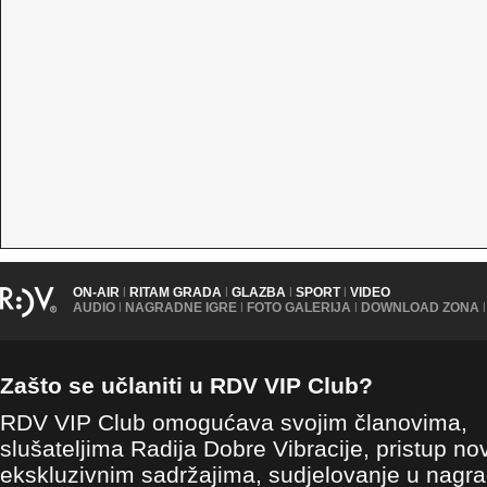
ON-AIR
|
RITAM GRADA
|
GLAZBA
|
SPORT
|
VIDEO
AUDIO
|
NAGRADNE IGRE
|
FOTO GALERIJA
|
DOWNLOAD ZONA
|
Zašto se učlaniti u RDV VIP Club?
RDV VIP Club omogućava svojim članovima,
slušateljima Radija Dobre Vibracije, pristup no
ekskluzivnim sadržajima, sudjelovanje u nagr