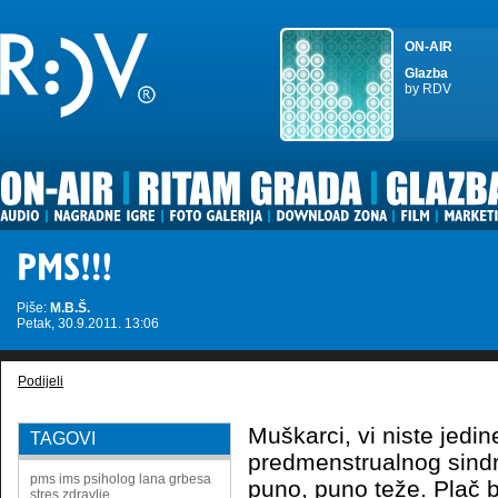
ON-AIR
Glazba
by RDV
Piše:
M.B.Š.
Petak, 30.9.2011. 13:06
Podijeli
Muškarci, vi niste jedin
TAGOVI
predmenstrualnog sind
pms
ims
psiholog
lana grbesa
puno, puno teže. Plač b
stres
zdravlje