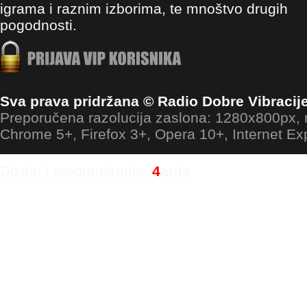
igrama i raznim izborima, te mnoštvo drugih
pogodnosti.
Sva prava pridržana © Radio Dobre Vibracij
Preporučena razolucija zaslona: 1280x800px
Chrome 5+, Firefox 3+, Opera 10+, Internet Ex
Dizajn i programiranje:
4
ants