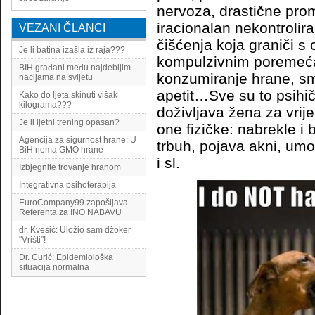
nervoza, drastične pro
iracionalan nekontrolira
VEZANI ČLANCI
čišćenja koja graniči s
Je li batina izašla iz raja???
kompulzivnim poremeća
BIH građani među najdebljim
konzumiranje hrane, s
nacijama na svijetu
apetit…Sve su to psihi
Kako do ljeta skinuti višak
kilograma???
doživljava žena za vrij
Je li ljetni trening opasan?
one fizičke: nabrekle i
Agencija za sigurnost hrane: U
trbuh, pojava akni, umor
BiH nema GMO hrane
i sl.
Izbjegnite trovanje hranom
Integrativna psihoterapija
EuroCompany99 zapošljava
Referenta za INO NABAVU
dr. Kvesić: Uložio sam džoker
"Vrišti"!
Dr. Curić: Epidemiološka
situacija normalna