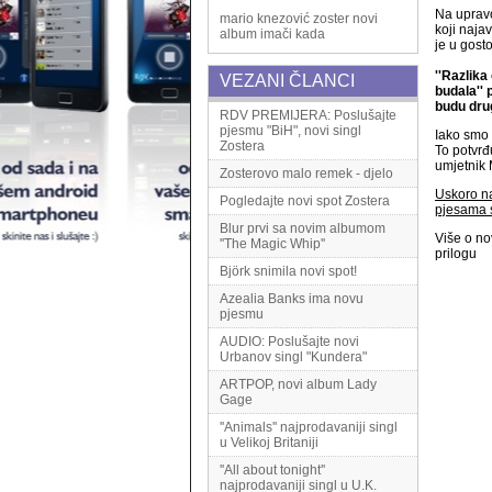
Na uprav
mario knezović
zoster
novi
koji naja
album
imači kada
je u gost
''Razlika
VEZANI ČLANCI
budala'' 
budu drug
RDV PREMIJERA: Poslušajte
pjesmu "BiH", novi singl
Iako smo 
Zostera
To potvrđu
umjetnik 
Zosterovo malo remek - djelo
Uskoro na
Pogledajte novi spot Zostera
pjesama 
Blur prvi sa novim albumom
Više o no
''The Magic Whip''
prilogu
Björk snimila novi spot!
Azealia Banks ima novu
pjesmu
AUDIO: Poslušajte novi
Urbanov singl "Kundera"
ARTPOP, novi album Lady
Gage
''Animals'' najprodavaniji singl
u Velikoj Britaniji
''All about tonight''
najprodavaniji singl u U.K.