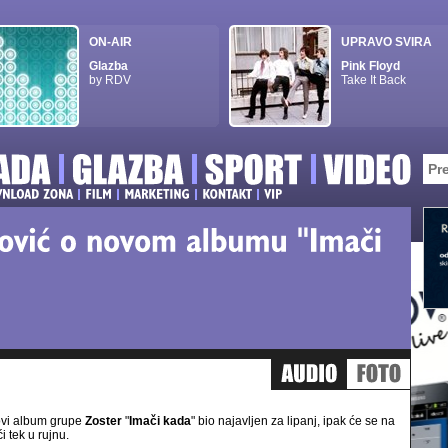
ON-AIR
UPRAVO SVIRA
Glazba
Pink Floyd
by RDV
Take It Back
ovi album grupe
Zoster
"
Imači kada
" bio najavljen za lipanj, ipak će se na
ći tek u rujnu.