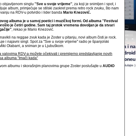
o objavljenom singlu
''Sve u svoje vrijeme''
, za koji je snimljen i spot, i
vljuje album, primjećuje se stilski zaokret prema retro rock zvuku, što nam
ovanju na RDV-u potvrdio i lider banda
Mario Knezović.
 ovog albuma je u samoj poetici i muzičkoj formi. Od albuma ''Festival
prošlo je četiri godine. Sam taj protok vremena dovoljan je da stvari
ačije''
, rekao je Mario Knezović.
navikli na reggae zvuk kada je Zoster u pitanju, novi album čisti je rock.
je i najavni singl. Spot za ''Sve u svoje vrijeme'' radio je španjolski
Miki Olabarri, a sniman je u Ljubuškom.
 valovima RDV-a možete očekivati i premijerno predstavljanje novih
sa albuma "Imači kada"
vom albumu i skorašnjim planovima grupe Zoster poslušajte u
AUDIO