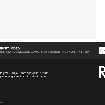
SPORT
|
VIDEO
ALERIJA
|
DOWNLOAD ZONA
|
FILM
|
MARKETING
|
KONTAKT
|
VIP
ljima Radija Dobre Vibracije, pristup
radnim igrama i raznim izborima, te
26.