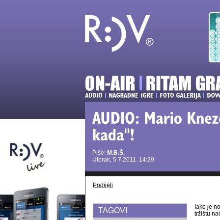
Piše:
M.B.Š.
Utorak, 5.7.2011. 14:29
Podijeli
Iako je n
TAGOVI
tržištu na