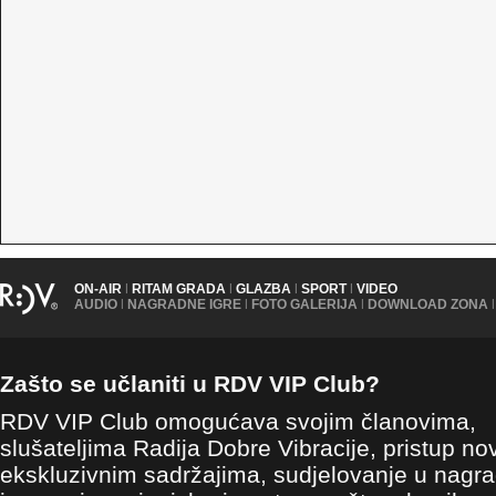
ON-AIR
|
RITAM GRADA
|
GLAZBA
|
SPORT
|
VIDEO
AUDIO
|
NAGRADNE IGRE
|
FOTO GALERIJA
|
DOWNLOAD ZONA
|
Zašto se učlaniti u RDV VIP Club?
RDV VIP Club omogućava svojim članovima,
slušateljima Radija Dobre Vibracije, pristup no
ekskluzivnim sadržajima, sudjelovanje u nagr