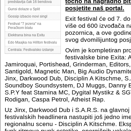
točno na nagradno pit
predstavlja čak 16 bendova
posjetite naš portal.
Gunsi dolaze u Split
Gossip izbacio novi singl
Exit festival će od 7. do
Festival "7 jezera" na
više od 600 izvođača na
Peračkom blatu
pozornica, a ove godine
Elektrana bina na Exitu
svog dvomilijuntog posje
Edo Maajka na Hillton festivalu
Ovim je kompletiran pr
Centrala: Festivalsko izdanje
festivalske bine Exita: 
Jamiroquai, Portishead, Grinderman, Editors,
Santigold, Magnetic Man, Big Audio Dynami
Jinx, Darkwood Dub, Disciplin A Kitschme, S.
Soundboy Soundsystem, DJ Muggs, Danny B
S.P.Y feat Stamina MC, Dygital Mystikz & S
Rodigan, Caspa Petrol, Atheist Rap.
Uz Jinx, Darkwood Dub i S.A.R.S. na glavnoj 
festivalskih headlinera nastupiti još jedno i
regionalnu scenu - Disciplin A Kitschme. Eks
funk ritmova punk estetike, energičnih vokala 