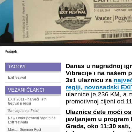
Podijeli
Danas u nagradnoj igr
TAGOVI
Vibracije i na našem p
Exit
festival
3x1 ulaznicu za
najveć
regiji, novosadski EXI
VEZANI ČLANCI
ulaznice je 236 KM, a m
EXIT 2011 - najveći ljetni
promotivnoj cijeni od 1
festival u regiji
Ulaznice ćete moći osv
Santagold na Exitu!
javljanjem u program 
New Order potvrdili nastup na
Exit festivalu
Grada, oko 11:30 sati,
Mostar Summer Fest