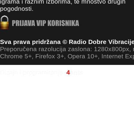
igrama i raznim izborima, te mnoštvo drugih
pogodnosti.
Sva prava pridržana © Radio Dobre Vibracij
Preporučena razolucija zaslona: 1280x800px
Chrome 5+, Firefox 3+, Opera 10+, Internet Ex
Dizajn i programiranje:
4
ants