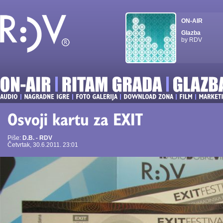
ON-AIR
Glazba
by RDV
Piše:
D.B. - RDV
Četvrtak, 30.6.2011. 23:01