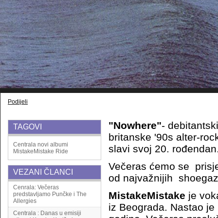
Podijeli
"Nowhere"
- debitantsk
TAGOVI
britanske '90s alter-r
Centrala
novi albumi
slavi svoj 20. rođendan
MistakeMistake
Ride
Večeras ćemo se prisje
VEZANI ČLANCI
od najvažnijih shoega
Cenrala: Večeras
MistakeMistake
je vok
predstavljamo Punčke i The
Allergies
iz Beograda. Nastao je
Centrala : Danas u emisiji