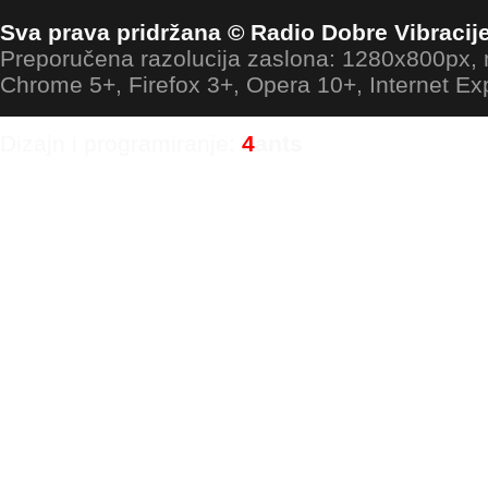
Sva prava pridržana © Radio Dobre Vibracij
Preporučena razolucija zaslona: 1280x800px
Chrome 5+, Firefox 3+, Opera 10+, Internet Ex
Dizajn i programiranje:
4
ants