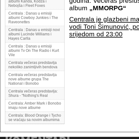
godina. Večeras preslu
albumi Kanda, Kodža i
Nebojša i Fleet Foxes
album
„MMORPG“
Centrala : Danas u emisiji
albumi Cowboy Junkies i The
Centrala je glazbeni ma
Raveonettes
vodi Toni Šimunović, p
Centrala : Danas u emisiji novi
srijedom od 23:00
albumi Lucinde Williams i
Hayes Carlla
Centrala : Danas u emisiji
albumi Tv On The Radio i Kurt
Vile
Centrala večeras predstavlja
nekoliko zanimljivih bendova
Centrala večeras predstavlja
nove albume grupa The
National i Bonobo
Centrala večeras predstavlja:
Shura - "Nothing's Real
Centrala: Amber Mark i Bonobo
imaju nove albume
Centrala: Blood Orange i Tycho
se vraćaju sa novim albumima