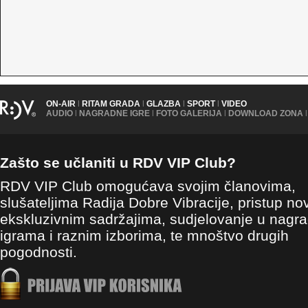
ON-AIR
|
RITAM GRADA
|
GLAZBA
|
SPORT
|
VIDEO
AUDIO
|
NAGRADNE IGRE
|
FOTO GALERIJA
|
DOWNLOAD ZONA
|
Zašto se učlaniti u RDV VIP Club?
RDV VIP Club omogućava svojim članovima,
slušateljima Radija Dobre Vibracije, pristup no
ekskluzivnim sadržajima, sudjelovanje u nagr
igrama i raznim izborima, te mnoštvo drugih
pogodnosti.