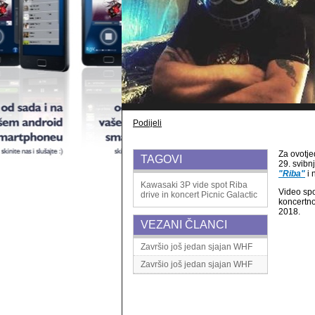
Podijeli
Za ovotje
TAGOVI
29. svibn
"Riba"
i 
Kawasaki 3P
vide spot
Riba
Video spo
drive in koncert
Picnic Galactic
koncertno
2018.
VEZANI ČLANCI
Završio još jedan sjajan WHF
Završio još jedan sjajan WHF