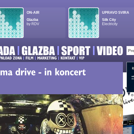
ON-AIR
UPRAVO SVIRA
Glazba
Silk City
by RDV
Electricity