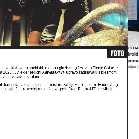
dni veliki drive-in spektakl u sklopu glazbenog festivala Picnic Galactic,
ja 2020., uvijek energični
Kawasaki 3P
upravo zagrijavaju s pjesmom
novim live video spotom.
t donosi dašak fantastične atmosfere zabilježene tijekom dvodnevnog
g slavlja 2 u uzavreloj atmosferi zagrebačkog Teatra &TD, u svibnju