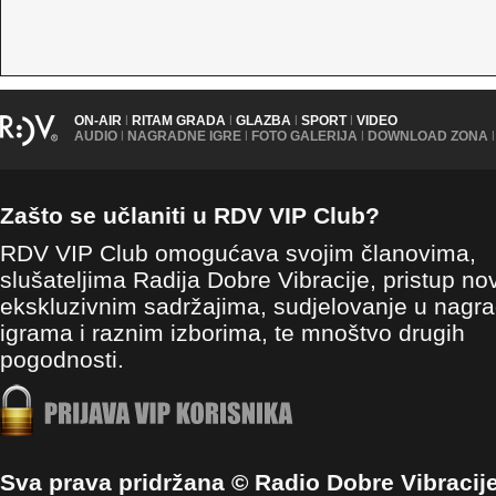
ON-AIR
|
RITAM GRADA
|
GLAZBA
|
SPORT
|
VIDEO
AUDIO
|
NAGRADNE IGRE
|
FOTO GALERIJA
|
DOWNLOAD ZONA
|
Zašto se učlaniti u RDV VIP Club?
RDV VIP Club omogućava svojim članovima,
slušateljima Radija Dobre Vibracije, pristup no
ekskluzivnim sadržajima, sudjelovanje u nagr
igrama i raznim izborima, te mnoštvo drugih
pogodnosti.
Sva prava pridržana © Radio Dobre Vibracij