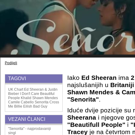
Podijeli
Iako
Ed Sheeran
ima
TAGOVI
najslušanijih u
Britanij
UK Chart
Ed Sheeran & Justin
Shawn Mendes & Cami
Bieber
I Don't Care
Beautiful
People
Khalid
Shawn Mendes
"Senorita"
.
Camile Cabello
Senorita
Cross
Me
Billie Eilish
Bad Guy
Iduće dvije pozicije su
Sheerana
i njegove go
VEZANI ČLANCI
"Beautifull People"
i
"
"Senorita" - najprodavaniji
Tracey
je na
četvrtom 
singl