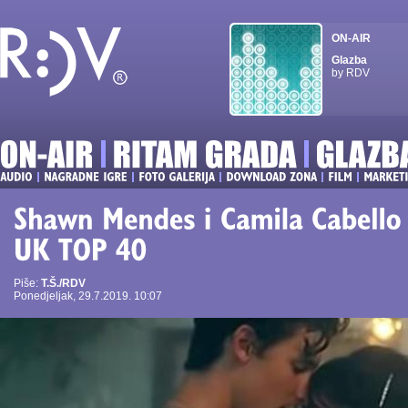
ON-AIR
Glazba
by RDV
Piše:
T.Š./RDV
Ponedjeljak, 29.7.2019. 10:07