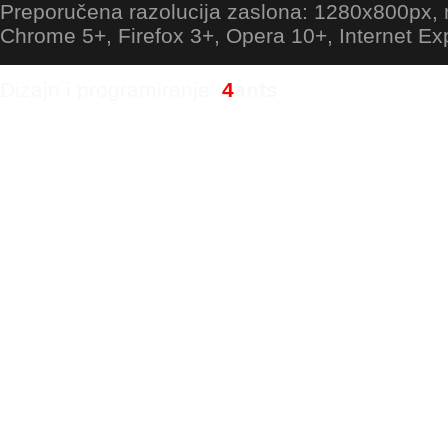
Preporučena razolucija zaslona: 1280x800px
Chrome 5+, Firefox 3+, Opera 10+, Internet Ex
Dizajn i programiranje:
4
ants