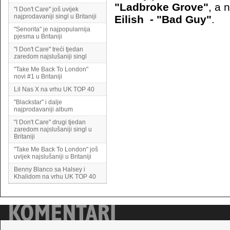
"Ladbroke Grove"
, a 
"I Don't Care" još uvijek
najprodavaniji singl u Britaniji
Eilish - "Bad Guy"
.
"Senorita" je najpopularnija
pjesma u Britaniji
"I Don't Care" treći tjedan
zaredom najslušaniji singl
"Take Me Back To London"
novi #1 u Britaniji
Lil Nas X na vrhu UK TOP 40
"Blackstar" i dalje
najprodavaniji album
"I Don't Care" drugi tjedan
zaredom najslušaniji singl u
Britaniji
"Take Me Back To London" još
uvijek najslušaniji u Britaniji
Benny Blanco sa Halsey i
Khalidom na vrhu UK TOP 40