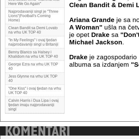
Clean Bandit & Demi 
Here We Go Again"
Najprodavaniji singl je "Three
Lions"(Football's Coming
Ariana Grande
je sa 
Home)
A Woman"
ušla na čet
Clean Bandit sa Demi Lovato
na vrhu UK TOP 40
je opet
Drake
sa
"Don't
"In My Feelings" i ovaj tjedan
Michael Jackson
.
najprodavaniji singl u Britaniji
Benny Blanco sa Halsey i
Drake
je zagospodario 
Khalidom na vrhu UK TOP 40
albuma sa izdanjem
"S
George Ezra na vrhu UK TOP
40
Jess Glynne na vrhu UK TOP
40
"One Kiss" i ovaj tjedan na vrhu
UK TOP 40
Calvin Harris i Dua Lipa i ovaj
tjedan imaju najprodavaniji
singl