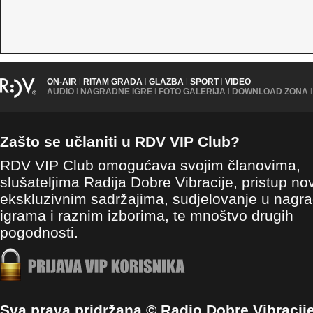
ON-AIR
|
RITAM GRADA
|
GLAZBA
|
SPORT
|
VIDEO
AUDIO
|
NAGRADNE IGRE
|
FOTO GALERIJA
|
DOWNLOAD ZONA
|
Zašto se učlaniti u RDV VIP Club?
RDV VIP Club omogućava svojim članovima,
slušateljima Radija Dobre Vibracije, pristup no
ekskluzivnim sadržajima, sudjelovanje u nagr
igrama i raznim izborima, te mnoštvo drugih
pogodnosti.
Sva prava pridržana © Radio Dobre Vibracij