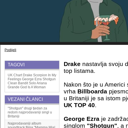
Podijeli
Drake
nastavlja svoju 
TAGOVI
top listama.
UK Chart
Drake
Scorpion
In My
Feelings
George Ezra
Shotgun
Clean Bandit
Solo
Ariana
Nakon što je u Americi
Grande
God Is A Woman
vrha
Billboarda
pjesm
u Britaniji je sa istom
VEZANI ČLANCI
UK TOP 40
.
"Shotgun" drugi tjedan za
redom najprodavaniji singl u
Britaniji
George Ezra
je zadržao
Najprodavaniji album
singlom
"Shotgun"
, a
soundtrack filma "Mamma Mia!