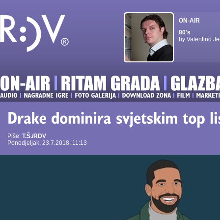
ON-AIR
80's
by Valentino Je
Piše:
T.Š./RDV
Ponedjeljak, 23.7.2018. 11:13