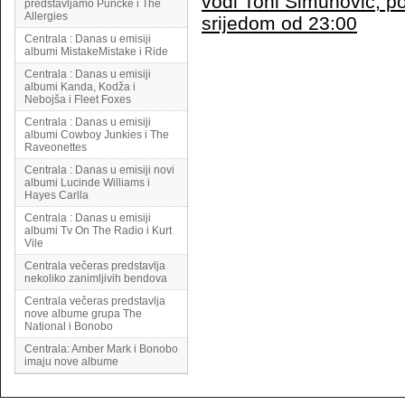
vodi Toni Šimunović, p
predstavljamo Punčke i The
Allergies
srijedom od 23:00
Centrala : Danas u emisiji
albumi MistakeMistake i Ride
Centrala : Danas u emisiji
albumi Kanda, Kodža i
Nebojša i Fleet Foxes
Centrala : Danas u emisiji
albumi Cowboy Junkies i The
Raveonettes
Centrala : Danas u emisiji novi
albumi Lucinde Williams i
Hayes Carlla
Centrala : Danas u emisiji
albumi Tv On The Radio i Kurt
Vile
Centrala večeras predstavlja
nekoliko zanimljivih bendova
Centrala večeras predstavlja
nove albume grupa The
National i Bonobo
Centrala: Amber Mark i Bonobo
imaju nove albume