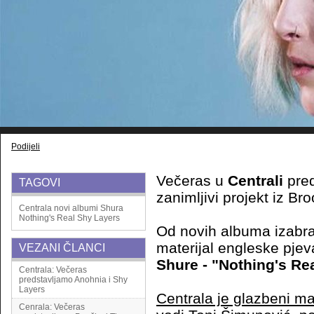
Podijeli
Večeras u
Centrali
pred
TAGOVI
zanimljivi projekt iz Br
Centrala
novi albumi
Shura
Nothing's Real
Shy Layers
Od novih albuma izabra
materijal engleske pjev
VEZANI ČLANCI
Shure - "Nothing's Re
Centrala: Večeras
predstavljamo Anohnia i Shy
Layers
Centrala je glazbeni ma
Cenrala: Večeras