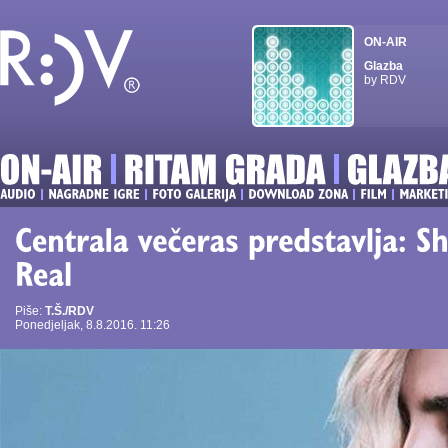
ON-AIR
Glazba
by RDV
Piše:
T.Š./RDV
Ponedjeljak, 8.8.2016. 11:26