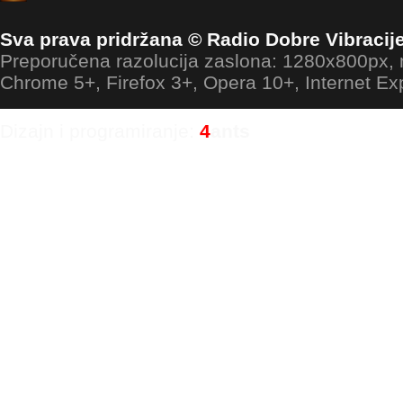
Sva prava pridržana © Radio Dobre Vibracij
Preporučena razolucija zaslona: 1280x800px
Chrome 5+, Firefox 3+, Opera 10+, Internet Ex
Dizajn i programiranje:
4
ants