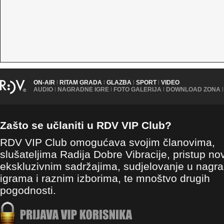
ON-AIR
|
RITAM GRADA
|
GLAZBA
|
SPORT
|
VIDEO
AUDIO
|
NAGRADNE IGRE
|
FOTO GALERIJA
|
DOWNLOAD ZONA
|
Zašto se učlaniti u RDV VIP Club?
RDV VIP Club omogućava svojim članovima,
slušateljima Radija Dobre Vibracije, pristup no
ekskluzivnim sadržajima, sudjelovanje u nagr
igrama i raznim izborima, te mnoštvo drugih
pogodnosti.