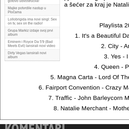
gotovo udvostručila!
a šećer za kraj je Nata
Majke potvrdile nastup u
Pločama
Lollobrigida ima novi singl: Sex
on tv, sex on the radio!
Playlista 
Grupa Markiz izdaje svoj prvi
1. It's a Beautiful 
album
Eminem i Royce Da 5'9 (Bad
2. City - 
Meets Evil) lansirali novi video
Dirty Vegas lansirali novi
3. Yes - 
album
4. Queen - 
5. Magna Carta - Lord Of T
6. Fairport Convention - Crazy 
7. Traffic - John Barleycorn 
8. Natalie Merchant - Moth