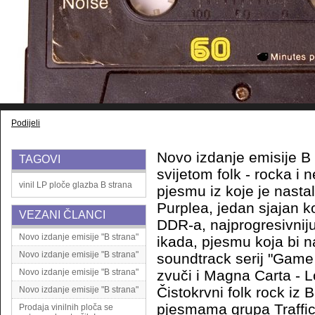
Podijeli
Novo izdanje emisije B 
TAGOVI
svijetom folk - rocka i 
vinil
LP
ploče
glazba
B strana
pjesmu iz koje je nasta
Purplea, jedan sjajan 
VEZANI ČLANCI
DDR-a, najprogresivnij
Novo izdanje emisije "B strana"
ikada, pjesmu koja bi na
Novo izdanje emisije "B strana"
soundtrack serij "Game 
Novo izdanje emisije "B strana"
zvuči i Magna Carta - L
Čistokrvni folk rock iz 
Novo izdanje emisije "B strana"
pjesmama grupa Traffic 
Prodaja vinilnih ploča se