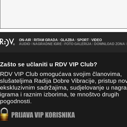
ON-AIR
|
RITAM GRADA
|
GLAZBA
|
SPORT
|
VIDEO
AUDIO
|
NAGRADNE IGRE
|
FOTO GALERIJA
|
DOWNLOAD ZONA
|
Zašto se učlaniti u RDV VIP Club?
RDV VIP Club omogućava svojim članovima,
slušateljima Radija Dobre Vibracije, pristup no
ekskluzivnim sadržajima, sudjelovanje u nagr
igrama i raznim izborima, te mnoštvo drugih
pogodnosti.