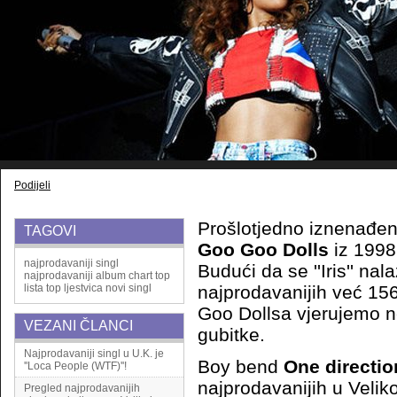
Podijeli
Prošlotjedno iznenađenj
TAGOVI
Goo Goo Dolls
iz 1998
najprodavaniji singl
Budući da se ''Iris'' nala
najprodavaniji album
chart
top
lista
top ljestvica
novi singl
najprodavanijih već 15
Goo Dollsa vjerujemo n
VEZANI ČLANCI
gubitke.
Najprodavaniji singl u U.K. je
Boy bend
One directio
''Loca People (WTF)''!
najprodavanijih u Velikoj
Pregled najprodavanijih