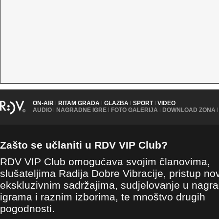
ON-AIR
|
RITAM GRADA
|
GLAZBA
|
SPORT
|
VIDEO
AUDIO
|
NAGRADNE IGRE
|
FOTO GALERIJA
|
DOWNLOAD ZONA
|
Zašto se učlaniti u RDV VIP Club?
RDV VIP Club omogućava svojim članovima,
slušateljima Radija Dobre Vibracije, pristup no
ekskluzivnim sadržajima, sudjelovanje u nagr
igrama i raznim izborima, te mnoštvo drugih
pogodnosti.