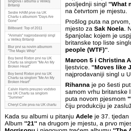
singlova i albuma u Velikoj
posljednji singl
''What 
Britaniji
na četvrtom je mjestu.
Sestre HAIM prve na UK
Chartu s albumom ''Days Are
Prošlog puta na prvom,
Gone''
mjesto za
Sak Noela
. 
Billboard: Top of 2011
španjolac kojem je uspj
''Animals'' najprodavaniji singl
u Velikoj Britaniji
britanske top liste sing
Blur prvi sa novim albumom
people (WTF)''
.
''The Magic Whip''
Boy bend Rixton prvi na UK
Maroon 5 i Christina 
Chartu sa singlom ''Me An My
ljestvice.
''Moves like 
Broken Heart''
najprodavaniji singl u U
Boy bend Rixton prvi na UK
Chartu sa singlom ''Me An My
Broken Heart''
Rihanna
je po šesti put 
Calvin Harris preuzeo vodstvo
samom vrhu britanske l
na UK Chartu sa singlom
''Summer''
puta novom pjesmom
"
čiju produkciju je zasl
Cheryl Cole prva na UK chartu
Kada su albumi u pitanju
Adele
je 37. tjedan
Album
''21''
na drugom je mjestu, a prvo mjest
Morrisonu
i njegovom trećem albumu
''The 