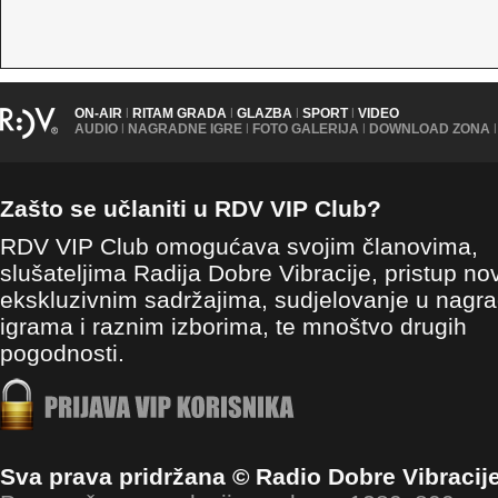
ON-AIR
|
RITAM GRADA
|
GLAZBA
|
SPORT
|
VIDEO
AUDIO
|
NAGRADNE IGRE
|
FOTO GALERIJA
|
DOWNLOAD ZONA
|
Zašto se učlaniti u RDV VIP Club?
RDV VIP Club omogućava svojim članovima,
slušateljima Radija Dobre Vibracije, pristup no
ekskluzivnim sadržajima, sudjelovanje u nagr
igrama i raznim izborima, te mnoštvo drugih
pogodnosti.
Sva prava pridržana © Radio Dobre Vibracij