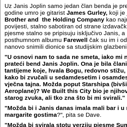
Uz Janis Joplin samo jedan član benda je pre
godine umro je gitarist
James Gurley,
koji j
Brother and the Holding Company
kao najn
povijesti, stalno sabotiran od strane izdavač
pjesme stalno se pripisuju isključivo Janis, 
posthumnom albumu
Farewell
čak su im i od
nanovo snimili dionice sa studijskim glazben
"U osnovi nam to sada ne smeta, iako mi n
prateći bend Janis Joplin. Ona je bila član
tantijeme koje, hvala Bogu, redovno stižu,
kako bi zvučali u sedamdesetim i osamdese
vječna tajna. Možda poput Starshipa (bivši
Aeroplane)? We Built this City bio je njihov
starog zvuka, ali tko zna što bi mi svirali."
"Možda bi i Janis danas imala mali bar i u
margarite gostima
?", pita se Dave.
"Možda bi svirala stotu verziju pjesme 