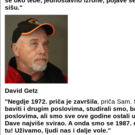
se oko tebe, jednostavno izrone, pojave se 
sišu."
David Getz
"Negdje 1972. priča je završila
, priča Sam.
baviti i drugim poslovima, studirali smo, ba
poslovima, ali smo sve ove godine ostali u
Dave najviše svirao. A onda smo se 1987. op
tu! Uživamo, ljudi nas i dalje vole."