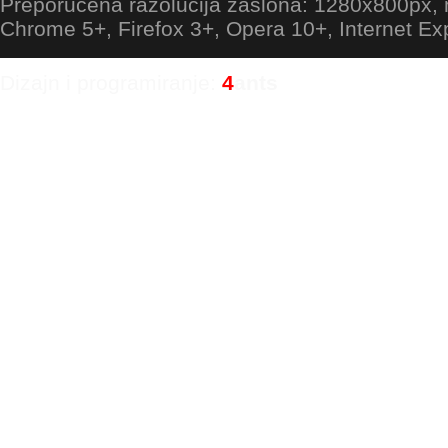
Preporučena razolucija zaslona: 1280x800px
Chrome 5+, Firefox 3+, Opera 10+, Internet Ex
Dizajn i programiranje:
4
ants