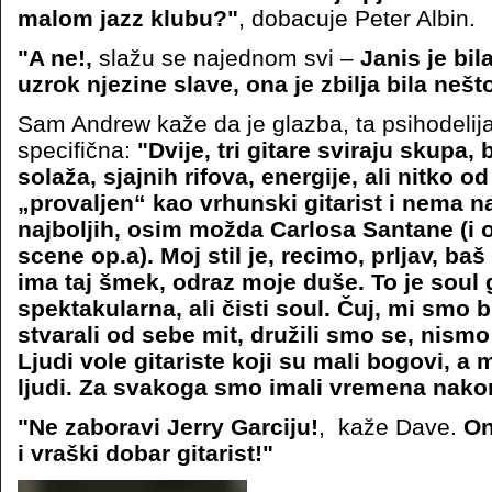
malom jazz klubu?"
, dobacuje Peter Albin.
"A ne!,
slažu se najednom svi –
Janis je bil
uzrok njezine slave, ona je zbilja bila neš
Sam Andrew kaže da je glazba, ta psihodelija
specifična:
"Dvije, tri gitare sviraju skupa, b
solaža, sjajnih rifova, energije, ali nitko o
„provaljen“ kao vrhunski gitarist i nema na
najboljih, osim možda Carlosa Santane (i o
scene op.a). Moj stil je, recimo, prljav, baš
ima taj šmek, odraz moje duše. To je soul g
spektakularna, ali čisti soul. Čuj, mi smo b
stvarali od sebe mit, družili smo se, nismo
Ljudi vole gitariste koji su mali bogovi, a 
ljudi. Za svakoga smo imali vremena nako
"Ne zaboravi Jerry Garciju!
, kaže Dave.
On
i vraški dobar gitarist!"