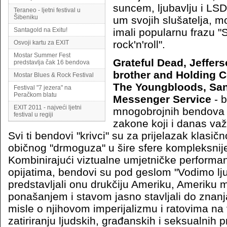
suncem, ljubavlju i LSD-ij
Teraneo - ljetni festival u
Šibeniku
um svojih slušatelja, 
Santagold na Exitu!
imali popularnu frazu "
rock'n'roll".
Osvoji kartu za EXIT
Mostar Summer Fest
Grateful Dead, Jeffers
predstavlja čak 16 bendova
brother and Holding 
Mostar Blues & Rock Festival
The Youngbloods, San
Festival "7 jezera" na
Peračkom blatu
Messenger Service
- b
EXIT 2011 - najveći ljetni
mnogobrojnih bendova k
festival u regiji
zakone koji i danas važ
Svi ti bendovi "krivci" su za prijelazak klasičn
običnog "drmoguza" u šire sfere kompleksnije
Kombinirajući viztualne umjetničke performa
opijatima, bendovi su pod geslom "Vodimo lju
predstavljali onu drukčiju Ameriku, Ameriku m
ponašanjem i stavom jasno stavljali do znanj
misle o njihovom imperijalizmu i ratovima na
zatiriranju ljudskih, građanskih i seksualnih