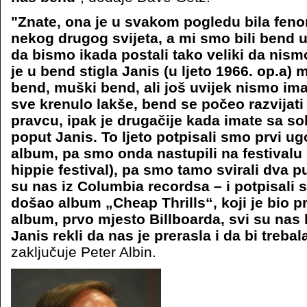
"Znate, ona je u svakom pogledu bila feno
nekog drugog svijeta, a mi smo bili bend 
da bismo ikada postali tako veliki da nismo
je u bend stigla Janis (u ljeto 1966. op.a) 
bend, muški bend, ali još uvijek nismo ima
sve krenulo lakše, bend se počeo razvijat
pravcu, ipak je drugačije kada imate sa 
poput Janis. To ljeto potpisali smo prvi ugo
album, pa smo onda nastupili na festivalu
hippie festival), pa smo tamo svirali dva p
su nas iz Columbia recordsa – i potpisali 
došao album „Cheap Thrills“, koji je bio p
album, prvo mjesto Billboarda, svi su nas h
Janis rekli da nas je prerasla i da bi trebal
zaključuje Peter Albin.