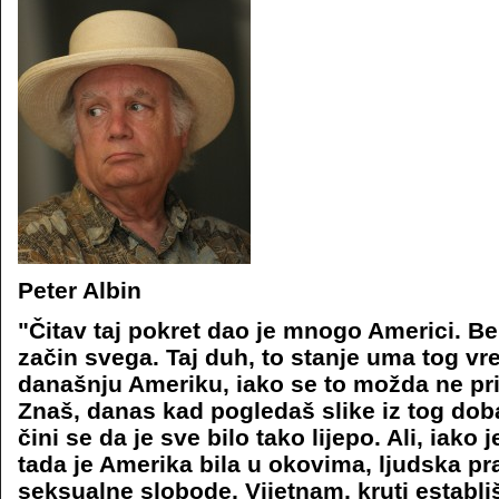
Peter Albin
"Čitav taj pokret dao je mnogo Americi. B
začin svega. Taj duh, to stanje uma tog v
današnju Ameriku, iako se to možda ne prim
Znaš, danas kad pogledaš slike iz tog dob
čini se da je sve bilo tako lijepo. Ali, iako
tada je Amerika bila u okovima, ljudska pra
seksualne slobode, Vijetnam, kruti establiš