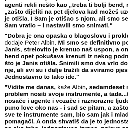
agenti rekli nešto kao „treba ti bolji bend, 
„zašto dijeliti na pet djelova kad možeš uz
je otišla. I Sam je otišao s njom, ali smo se
Sam vratio – i nastavili smo snimati."
"Dobra je ona opaska o blagoslovu i prokle
dodaje Peter Albin.
Mi smo se definitivno po
Janis, strelovito je krenuo naš uspon, a o
bend opet pokušava krenuti iz nekog pod
što je Janis otišla. Snimili smo dva vrlo 
nje, ali svi su i dalje tražili da sviramo pj
Jednostavno to tako ide."
"Vidite me danas,
kaže Albin
, sedamdeset 
problem nositi svoje instrumente, a tada...
nosače i agente i vozače i raznorazne ljud
puno love oko nas - i sad se pitam, a zaš
sve te instrumente sam, bio sam jak i mlad,
pomagači. A onda shvatiš da je to jednost