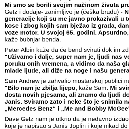
Mi smo se borili svojim načinom života pro
Getz i dodaje- zanimljivo je (češka bradu) -
N
generacije koji su me javno prokazivali u
kose i zbog kojih sam bježao iz grada, da
voze motor. U svojoj 65. godini. Apsurdno,
kaže bubnjar benda.
Peter Albin kaže da će bend svirati dok im zd
"Uživamo i dalje, super nam je, ljudi nas 
poruku onih vremena, a vidimo da naša gla
mlade ljude, ali diže na noge i našu genera
Sam Andrew je zahvalio mostarskoj publici na
"Bilo nam je zbilja lijepo
, kaže Sam.
Mi svi
dosta novih pjesama, ali znamo da ljudi d
Janis. Sviramo zato i neke što je snimila
„Mercedes Benz“ i „Me and Bobby McGee
Dave Getz nam je otkrio da je nedavno izd
koje je napisao s Janis Joplin i koje nikad d