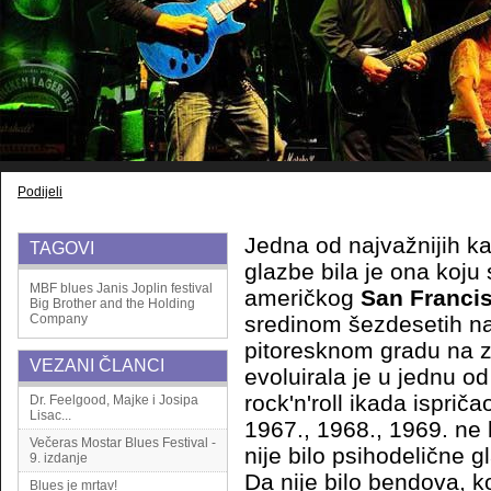
Podijeli
Jedna od najvažnijih ka
TAGOVI
glazbe bila je ona koju 
MBF
blues
Janis
Joplin
festival
američkog
San Franci
Big Brother and the Holding
Company
sredinom šezdesetih na
pitoresknom gradu na 
VEZANI ČLANCI
evoluirala je u jednu od
rock'n'roll ikada ispriča
Dr. Feelgood, Majke i Josipa
Lisac...
1967., 1968., 1969. ne b
Večeras Mostar Blues Festival -
nije bilo psihodelične 
9. izdanje
Da nije bilo bendova, ko
Blues je mrtav!