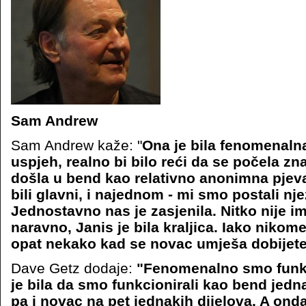
Sam Andrew
Sam Andrew kaže: "
Ona je bila fenomenaln
uspjeh, realno bi bilo reći da se počela znat
došla u bend kao relativno anonimna pjeva
bili glavni, i najednom - mi smo postali nj
Jednostavno nas je zasjenila. Nitko nije im
naravno, Janis je bila kraljica. Iako nikom
opat nekako kad se novac umješa dobijete 
Dave Getz dodaje:
"Fenomenalno smo funkci
je bila da smo funkcionirali kao bend jedna
pa i novac na pet jednakih dijelova. A onda s