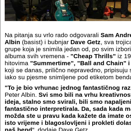
Na pitanja su vrlo rado odgovarali
Sam Andr
Albin
(basist) i bubnjar
Dave Getz
, sva trojic
grupe koja je snimila jedan od, po svim izbor
albuma svih vremena -
"Cheap Thrills"
iz 19
hitovima
"Summertime", "Ball and Chain" i
koji se danas, prilično nepravedno, pripisuj
iako su pjesme snimljene pod etiketom bend
"To je bio vrhunac jednog fantastičnog ra
Peter Albin.
Svi smo bili na vrhu kreativnost
ideja, stalno smo svirali, bili smo napaljeni
fantastično interpretirala. Da, sada kada m
možda ste u pravu kada kažete da imate os
isto vrijeme i blagoslovljeni i prokleti do
naš bend
", dodaje Dave Getz.