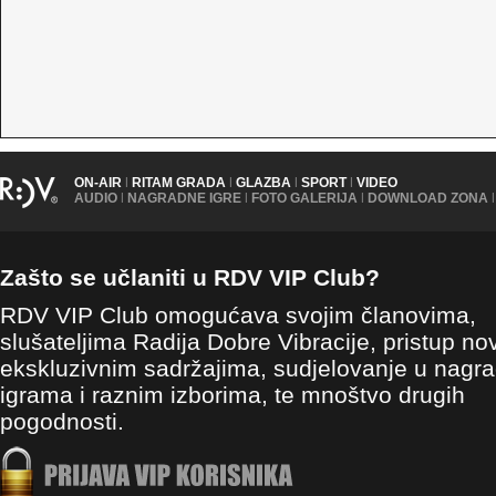
ON-AIR
|
RITAM GRADA
|
GLAZBA
|
SPORT
|
VIDEO
AUDIO
|
NAGRADNE IGRE
|
FOTO GALERIJA
|
DOWNLOAD ZONA
|
Zašto se učlaniti u RDV VIP Club?
RDV VIP Club omogućava svojim članovima,
slušateljima Radija Dobre Vibracije, pristup no
ekskluzivnim sadržajima, sudjelovanje u nagr
igrama i raznim izborima, te mnoštvo drugih
pogodnosti.