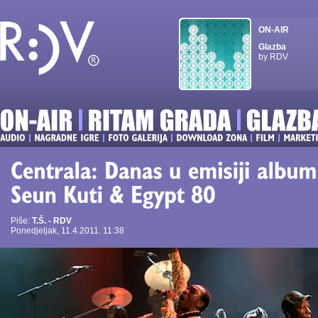
ON-AIR
Glazba
by RDV
Piše:
T.Š. - RDV
Ponedjeljak, 11.4.2011. 11:38