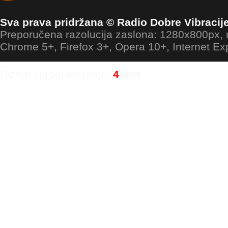
Sva prava pridržana © Radio Dobre Vibracij
Preporučena razolucija zaslona: 1280x800px
Chrome 5+, Firefox 3+, Opera 10+, Internet Ex
Dizajn i programiranje:
4
ants