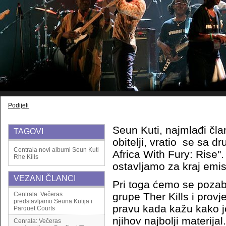
Podijeli
Seun Kuti, najmlađi čl
TAGOVI
obitelji, vratio se sa
Centrala
novi albumi
Seun Kuti
Africa With Fury: Rise"
Rhe Kills
ostavljamo za kraj emis
VEZANI ČLANCI
Pri toga ćemo se poza
Centrala: Večeras
grupe Ther Kills i provjeri
predstavljamo Seuna Kutija i
pravu kada kažu kako j
Parquet Courts
njihov najbolji materijal.
Cenrala: Večeras