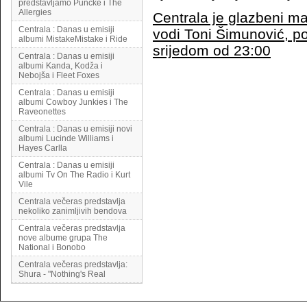
predstavljamo Punčke i The
Allergies
Centrala je glazbeni ma
Centrala : Danas u emisiji
vodi Toni Šimunović, p
albumi MistakeMistake i Ride
srijedom od 23:00
Centrala : Danas u emisiji
albumi Kanda, Kodža i
Nebojša i Fleet Foxes
Centrala : Danas u emisiji
albumi Cowboy Junkies i The
Raveonettes
Centrala : Danas u emisiji novi
albumi Lucinde Williams i
Hayes Carlla
Centrala : Danas u emisiji
albumi Tv On The Radio i Kurt
Vile
Centrala večeras predstavlja
nekoliko zanimljivih bendova
Centrala večeras predstavlja
nove albume grupa The
National i Bonobo
Centrala večeras predstavlja:
Shura - "Nothing's Real