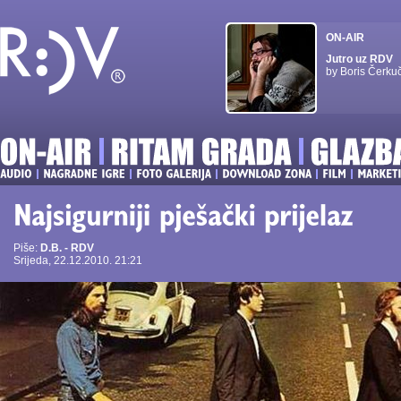
ON-AIR
Jutro uz RDV
by Boris Čerku
Piše:
D.B. - RDV
Srijeda, 22.12.2010. 21:21