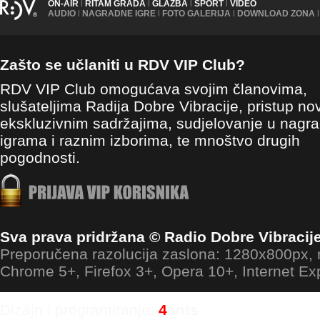
ON-AIR
|
RITAM GRADA
|
GLAZBA
|
SPORT
|
VIDEO
AUDIO
|
NAGRADNE IGRE
|
FOTO GALERIJA
|
DOWNLOAD ZONA
|
Zašto se učlaniti u RDV VIP Club?
RDV VIP Club omogućava svojim članovima,
slušateljima Radija Dobre Vibracije, pristup no
ekskluzivnim sadržajima, sudjelovanje u nagr
igrama i raznim izborima, te mnoštvo drugih
pogodnosti.
Sva prava pridržana © Radio Dobre Vibracij
Preporučena razolucija zaslona: 1280x800px
Chrome 5+, Firefox 3+, Opera 10+, Internet Ex
Dizajn i programiranje:
4
ants