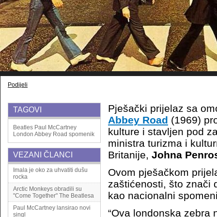
Podijeli
Pješački prijelaz sa o
TAGOVI
Abbey Road
(1969) pr
Beatles
Paul McCartney
kulture i stavljen pod z
London
Abbey Road
spomenik
ministra turizma i kultu
Britanije,
Johna Penro
VEZANI ČLANCI
Imala je oko za uhvatiti dušu
Ovom pješačkom prijela
rocka
zaštićenosti, što znači
Arctic Monkeys obradili su
kao nacionalni spomeni
"Come Together" The Beatlesa
Paul McCartney lansirao novi
“Ova londonska zebra ni
singl