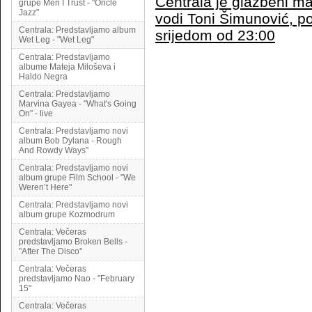
Centrala je glazbeni ma
grupe Men I Trust - "Oncle
Jazz"
vodi Toni Šimunović, p
Centrala: Predstavljamo album
srijedom od 23:00
Wet Leg - "Wet Leg"
Centrala: Predstavljamo
albume Mateja Miloševa i
Haldo Negra
Centrala: Predstavljamo
Marvina Gayea - "What's Going
On" - live
Centrala: Predstavljamo novi
album Bob Dylana - Rough
And Rowdy Ways"
Centrala: Predstavljamo novi
album grupe Film School - "We
Weren’t Here"
Centrala: Predstavljamo novi
album grupe Kozmodrum
Centrala: Večeras
predstavljamo Broken Bells -
"After The Disco"
Centrala: Večeras
predstavljamo Nao - "February
15"
Centrala: Večeras