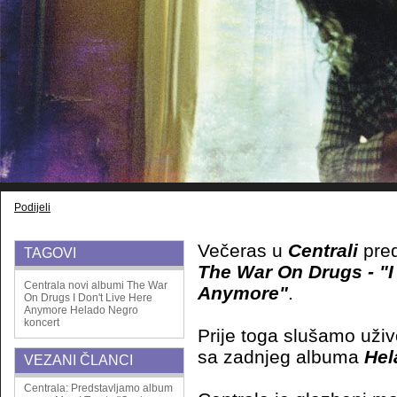
Podijeli
Večeras u
Centrali
pre
TAGOVI
The War On Drugs - "I
Centrala
novi albumi
The War
Anymore"
.
On Drugs
I Don't Live Here
Anymore
Helado Negro
koncert
Prije toga slušamo uži
sa zadnjeg albuma
Hel
VEZANI ČLANCI
Centrala: Predstavljamo album