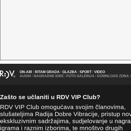
ON-AIR
|
RITAM GRADA
|
GLAZBA
|
SPORT
|
VIDEO
AUDIO
|
NAGRADNE IGRE
|
FOTO GALERIJA
|
DOWNLOAD ZONA
|
Zašto se učlaniti u RDV VIP Club?
RDV VIP Club omogućava svojim članovima,
slušateljima Radija Dobre Vibracije, pristup no
ekskluzivnim sadržajima, sudjelovanje u nagr
igrama i raznim izborima, te mnoštvo drugih