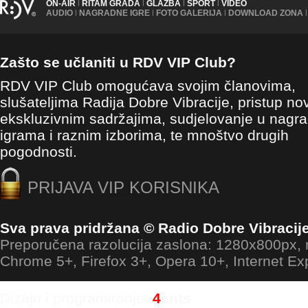
ON-AIR
|
RITAM GRADA
|
GLAZBA
|
SPORT
|
VIDEO
AUDIO
|
NAGRADNE IGRE
|
FOTO GALERIJA
|
DOWNLOAD ZONA
|
Zašto se učlaniti u RDV VIP Club?
RDV VIP Club omogućava svojim članovima,
slušateljima Radija Dobre Vibracije, pristup no
ekskluzivnim sadržajima, sudjelovanje u nagr
igrama i raznim izborima, te mnoštvo drugih
pogodnosti.
PRIJAVA VIP KORISNIKA
Sva prava pridržana © Radio Dobre Vibracij
Preporučena razolucija zaslona: 1280x800px
Chrome 5+, Firefox 3+, Opera 10+, Internet Ex
Dizajn i programiranje:
4
ants