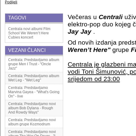
Podijeli
Večeras u
Centrali
uži
TAGOVI
elektro-pop duo kojeg č
Centrala
novi albumi
Film
Jay Jay
.
School
We Weren’t Here
Cubies
koncert
Od novih izdanja preds
Weren’t Here"
grupe
F
VEZANI ČLANCI
Centrala: Predstavljamo album
Centrala je glazbeni ma
grupe Men I Trust - "Oncle
Jazz"
vodi Toni Šimunović, p
Centrala: Predstavljamo album
srijedom od 23:00
Wet Leg - "Wet Leg"
Centrala: Predstavljamo
Marvina Gayea - "What's Going
On" - live
Centrala: Predstavljamo novi
album Bob Dylana - Rough
And Rowdy Ways"
Centrala: Predstavljamo novi
album grupe Kozmodrum
Centrala: Predstavljamo novi