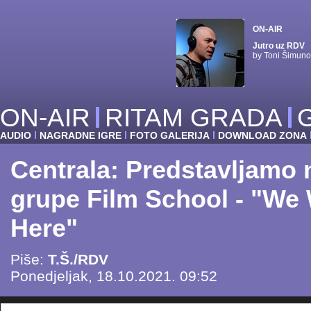
ON-AIR
Jutro uz RDV
by Toni Šimuno
ON-AIR
RITAM GRADA
AUDIO
NAGRADNE IGRE
FOTO GALERIJA
DOWNLOAD ZONA
Centrala: Predstavljamo 
grupe Film School - "We 
Here"
Piše:
T.Š./RDV
Ponedjeljak, 18.10.2021. 09:52