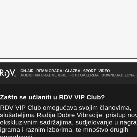
ON-AIR
|
RITAM GRADA
|
GLAZBA
|
SPORT
|
VIDEO
AUDIO
|
NAGRADNE IGRE
|
FOTO GALERIJA
|
DOWNLOAD ZONA
|
Zašto se učlaniti u RDV VIP Club?
RDV VIP Club omogućava svojim članovima,
slušateljima Radija Dobre Vibracije, pristup no
ekskluzivnim sadržajima, sudjelovanje u nagr
igrama i raznim izborima, te mnoštvo drugih
pogodnosti.