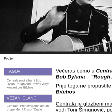
Podijeli
Večeras ćemo u
Centra
TAGOVI
Bob Dylana – "Rough
Centrala
novi albumi
Bob
Dylan
Rough And Rowdy Ways
Prije toga ne propustit
koncert
Los Bitchos
Bitchos
.
VEZANI ČLANCI
Centrala je glazbeni ma
Centrala: Predstavljamo album
vodi Toni Šimunović, p
grupe Men I Trust - "Oncle