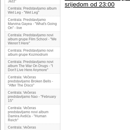
Jazz"
srijedom od 23:00
Centrala: Predstavljamo album
Wet Leg - "Wet Leg"
Centrala: Predstavljamo
Marvina Gayea - "What's Going
On" - live
Centrala: Predstavljamo novi
album grupe Film School - "We
Weren’t Here"
Centrala: Predstavljamo novi
album grupe Kozmodrum
Centrala: Predstavljamo novi
album The War On Drugs - "I
Don't Live Here Anymore"
Centrala: Večeras
predstavljamo Broken Bells -
"After The Disco"
Centrala: Večeras
predstavljamo Nao - "February
15"
Centrala: Večeras
predstavljamo novi album
Damira Avdića - "Human
Reich"
Centrala: Večeras