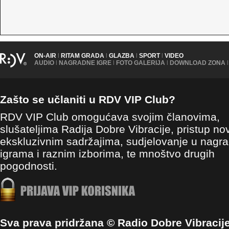
ON-AIR
|
RITAM GRADA
|
GLAZBA
|
SPORT
|
VIDEO
AUDIO
|
NAGRADNE IGRE
|
FOTO GALERIJA
|
DOWNLOAD ZONA
|
Zašto se učlaniti u RDV VIP Club?
RDV VIP Club omogućava svojim članovima,
slušateljima Radija Dobre Vibracije, pristup no
ekskluzivnim sadržajima, sudjelovanje u nagr
igrama i raznim izborima, te mnoštvo drugih
pogodnosti.
Sva prava pridržana © Radio Dobre Vibracij