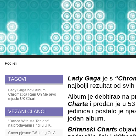
Podijeli
Lady Gaga
je s
“Chro
TAGOVI
najbolji rezultat od svi
Lady Gaga
novi album
Chromatica
Rain On Me
prvo
Album je debitirao na 
mjesto
UK Chart
Charta
i prodan je u 53
jedinica i postalo je njez
VEZANI ČLANCI
jedan album.
''Dance With Me Tonight''
najprodavaniji singl u U.K.
Britanski Chart
s objav
Cover pjesme ''Wishing On A