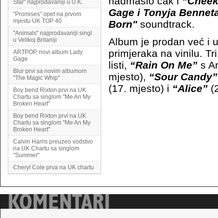
nadmašio čak i
“Cheek
Star'' najprodavaniji u U.K.
Gage i Tonyja Bennet
"Promises" opet na prvom
mjestu UK TOP 40
Born"
soundtrack.
''Animals'' najprodavaniji singl
Album je prodan već i u 
u Velikoj Britaniji
primjeraka na vinilu. T
ARTPOP, novi album Lady
Gage
listi,
“Rain On Me”
s A
Blur prvi sa novim albumom
mjesto),
“Sour Candy
''The Magic Whip''
(17. mjesto) i
“Alice”
(2
Boy bend Rixton prvi na UK
Chartu sa singlom ''Me An My
Broken Heart''
Boy bend Rixton prvi na UK
Chartu sa singlom ''Me An My
Broken Heart''
Calvin Harris preuzeo vodstvo
na UK Chartu sa singlom
''Summer''
Cheryl Cole prva na UK chartu