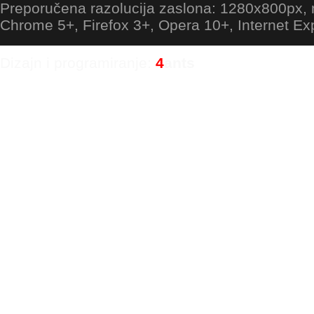
Preporučena razolucija zaslona: 1280x800px
Chrome 5+, Firefox 3+, Opera 10+, Internet Ex
Dizajn i programiranje:
4
ants