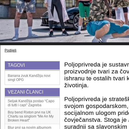
Podijeli
Poljoprivreda je sustavn
TAGOVI
proizvodnje tvari za čov
Banana zvuk
Kandžija
novi
ishranu te ostalih tvari 
singl
OPG
životinja.
VEZANI ČLANCI
Poljoprivreda je strateš
Seljak Kandžija postao “Capo
svojom gospodarskom,
di tutti i capi” Zagreba
socijalnom ulogom prid
Boy bend Rixton prvi na UK
Chartu sa singlom ''Me An My
čovječanstva. Stoga je
Broken Heart''
suradnji sa slavonski
Blur prvi sa novim albumom