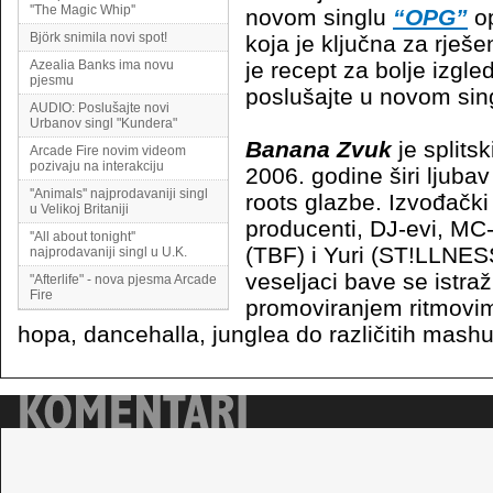
''The Magic Whip''
novom singlu
“OPG”
op
Björk snimila novi spot!
koja je ključna za rješen
Azealia Banks ima novu
je recept za bolje izgled
pjesmu
poslušajte u novom si
AUDIO: Poslušajte novi
Urbanov singl "Kundera"
Banana Zvuk
je splits
Arcade Fire novim videom
pozivaju na interakciju
2006. godine širi ljuba
''Animals'' najprodavaniji singl
roots glazbe. Izvođački 
u Velikoj Britaniji
producenti, DJ-evi, MC-
''All about tonight''
(TBF) i Yuri (ST!LLNESS
najprodavaniji singl u U.K.
veseljaci bave se istra
"Afterlife" - nova pjesma Arcade
Fire
promoviranjem ritmovim
hopa, dancehalla, junglea do različitih mash