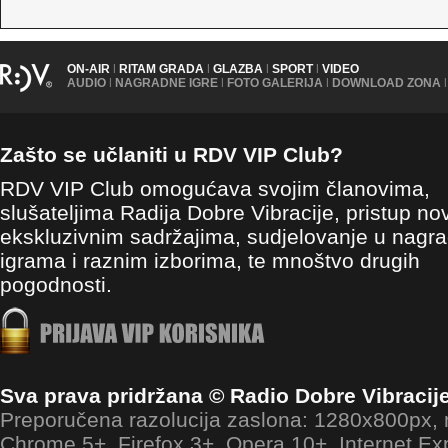
ON-AIR
|
RITAM GRADA
|
GLAZBA
|
SPORT
|
VIDEO
AUDIO
|
NAGRADNE IGRE
|
FOTO GALERIJA
|
DOWNLOAD ZONA
|
Zašto se učlaniti u RDV VIP Club?
RDV VIP Club omogućava svojim članovima,
slušateljima Radija Dobre Vibracije, pristup no
ekskluzivnim sadržajima, sudjelovanje u nagr
igrama i raznim izborima, te mnoštvo drugih
pogodnosti.
Sva prava pridržana © Radio Dobre Vibracij
Preporučena razolucija zaslona: 1280x800px
Chrome 5+, Firefox 3+, Opera 10+, Internet Ex