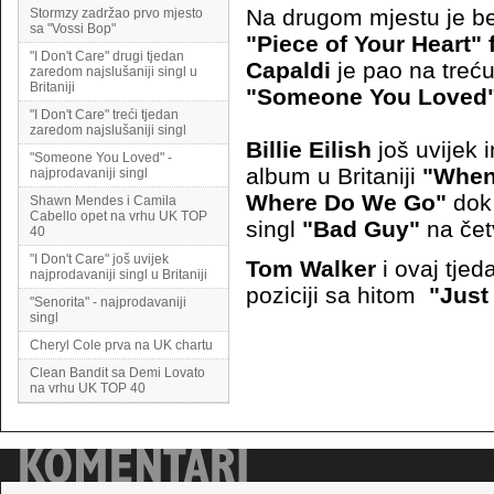
Na drugom mjestu je 
Stormzy zadržao prvo mjesto
sa "Vossi Bop"
"Piece of Your Heart"
"I Don't Care" drugi tjedan
Capaldi
je pao na treć
zaredom najslušaniji singl u
Britaniji
"Someone You Loved
"I Don't Care" treći tjedan
zaredom najslušaniji singl
Billie Eilish
još uvijek 
"Someone You Loved" -
album u Britaniji
"When 
najprodavaniji singl
Where Do We Go"
dok 
Shawn Mendes i Camila
Cabello opet na vrhu UK TOP
singl
"Bad Guy"
na čet
40
"I Don't Care" još uvijek
Tom Walker
i ovaj tjed
najprodavaniji singl u Britaniji
poziciji sa hitom
"Just
"Senorita" - najprodavaniji
singl
Cheryl Cole prva na UK chartu
Clean Bandit sa Demi Lovato
na vrhu UK TOP 40