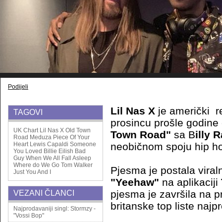
Podijeli
Lil Nas X
je američki re
TAGOVI
prosincu prošle godine 
UK Chart
Lil Nas X
Old Town
Town Road"
sa B
illy
Road
Meduza
Piece Of Your
Heart
Lewis Capaldi
Someone
neobičnom spoju hip ho
You Loved
Billie Eilish
Bad
Guy
When We All Fall Asleep
Where do We Go
Tom Walker
Pjesma je postala viral
Just You And I
"Yeehaw"
na aplikaciji
pjesma je završila na 
VEZANI ČLANCI
britanske top liste najp
Najprodavaniji singl: Stormzy -
"Vossi Bop"