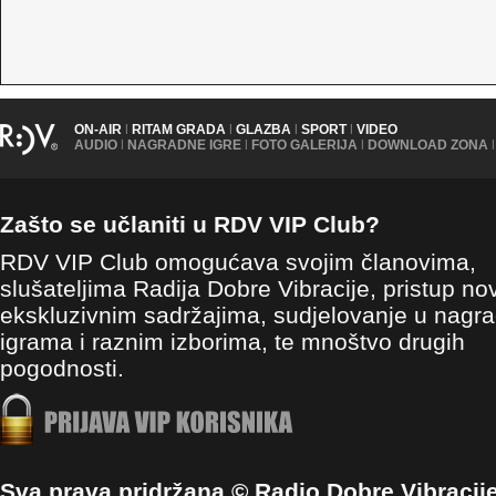
ON-AIR
|
RITAM GRADA
|
GLAZBA
|
SPORT
|
VIDEO
AUDIO
|
NAGRADNE IGRE
|
FOTO GALERIJA
|
DOWNLOAD ZONA
|
Zašto se učlaniti u RDV VIP Club?
RDV VIP Club omogućava svojim članovima,
slušateljima Radija Dobre Vibracije, pristup no
ekskluzivnim sadržajima, sudjelovanje u nagr
igrama i raznim izborima, te mnoštvo drugih
pogodnosti.
Sva prava pridržana © Radio Dobre Vibracij