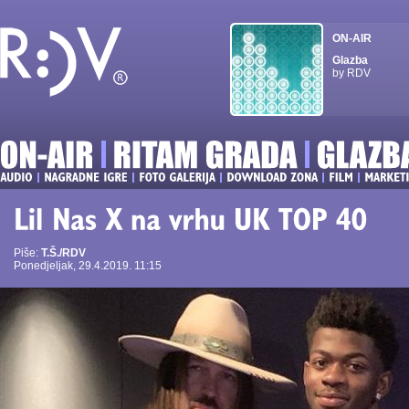
ON-AIR
Glazba
by RDV
Piše:
T.Š./RDV
Ponedjeljak, 29.4.2019. 11:15