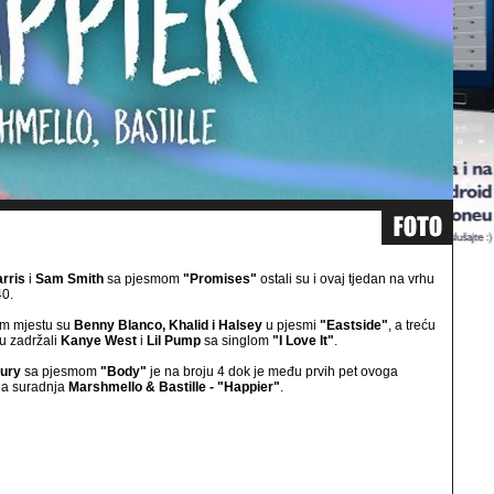
arris
i
Sam Smith
sa pjesmom
"Promises"
ostali su i ovaj tjedan na vrhu
0.
m mjestu su
Benny Blanco, Khalid i Halsey
u pjesmi
"Eastside"
, a treću
su zadržali
Kanye West
i
Lil Pump
sa singlom
"I Love It"
.
ury
sa pjesmom
"Body"
je na broju 4 dok je među prvih pet ovoga
la suradnja
Marshmello & Bastille - "Happier"
.