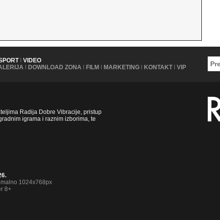
SPORT
|
VIDEO
ALERIJA
|
DOWNLOAD ZONA
|
FILM
|
MARKETING
|
KONTAKT
|
VIP
ljima Radija Dobre Vibracije, pristup
radnim igrama i raznim izborima, te
26.
nimalno 1024x768px
er 8+