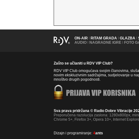
ON-AIR
|
RITAM GRADA
|
GLAZBA
|
AUDIO
|
NAGRADNE IGRE
|
FOTO G
Zašto se učlaniti u RDV VIP Club?
RDV VIP Club omogućava svojim članovima, slušate
novim ekskluzivnim sadržajima, sudjelovanje u nag
mnoštvo drugih pogodnosti.
Sva prava pridržana © Radio Dobre Vibracije 20
Preporučena razolucija zaslona: 1280x800px, mi
Chrome 5+, Firefox 3+, Opera 10+, Internet Explor
Dizajn i programiranje:
4
ants