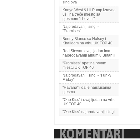
singlova
Kanye West & Lil Pump izravno
ušli na treće mjesto sa
pjesmom "I Love It"
Najprodavaniji singl -
"Promises"
Benny Blanco sa Halsey i
Khalidom na vrhu UK TOP 40
Rod Stewart ovaj tjedan ima
najprodavaniji album u Britaniji
"Promises" opet na prvom
mjestu UK TOP 40
Najprodavaniji singl - "Funky
Friday"
"Havana" i dalje najslušanija
pjesma
"One Kiss" i ovaj tjedan na vrhu
UK TOP 40
"One Kiss" najprodavaniji singl