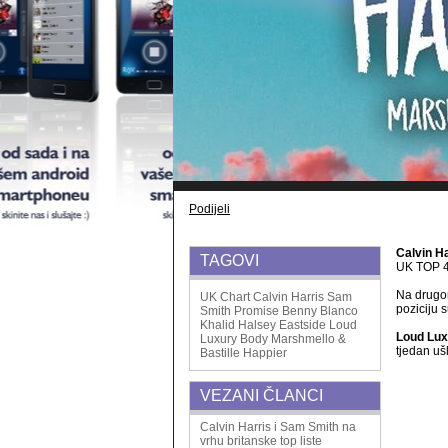
Podijeli
Calvin H
TAGOVI
UK TOP 4
Na drugo
UK Chart
Calvin Harris
Sam
poziciju 
Smith
Promise
Benny Blanco
Khalid
Halsey
Eastside
Loud
Loud Lux
Luxury
Body
Marshmello &
tjedan uš
Bastille
Happier
VEZANI ČLANCI
Calvin Harris i Sam Smith na
vrhu britanske top liste