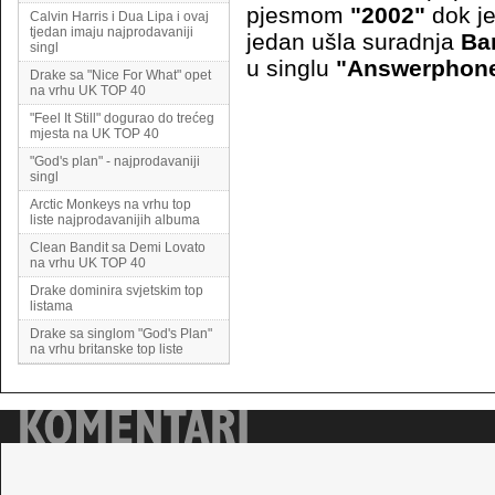
pjesmom
"2002"
dok j
Calvin Harris i Dua Lipa i ovaj
tjedan imaju najprodavaniji
jedan ušla suradnja
Ba
singl
u singlu
"Answerphon
Drake sa "Nice For What" opet
na vrhu UK TOP 40
"Feel It Still" dogurao do trećeg
mjesta na UK TOP 40
"God's plan" - najprodavaniji
singl
Arctic Monkeys na vrhu top
liste najprodavanijih albuma
Clean Bandit sa Demi Lovato
na vrhu UK TOP 40
Drake dominira svjetskim top
listama
Drake sa singlom "God's Plan"
na vrhu britanske top liste