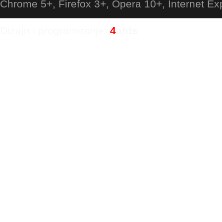
Chrome 5+, Firefox 3+, Opera 10+, Internet Ex
Dizajn i programiranje:
4
ants