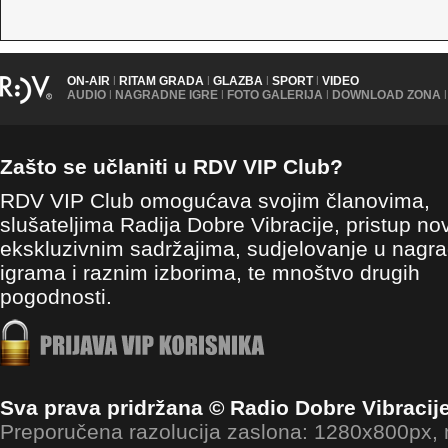
ON-AIR
|
RITAM GRADA
|
GLAZBA
|
SPORT
|
VIDEO
AUDIO
|
NAGRADNE IGRE
|
FOTO GALERIJA
|
DOWNLOAD ZONA
|
Zašto se učlaniti u RDV VIP Club?
RDV VIP Club omogućava svojim članovima,
slušateljima Radija Dobre Vibracije, pristup no
ekskluzivnim sadržajima, sudjelovanje u nagr
igrama i raznim izborima, te mnoštvo drugih
pogodnosti.
Sva prava pridržana © Radio Dobre Vibracij
Preporučena razolucija zaslona: 1280x800px