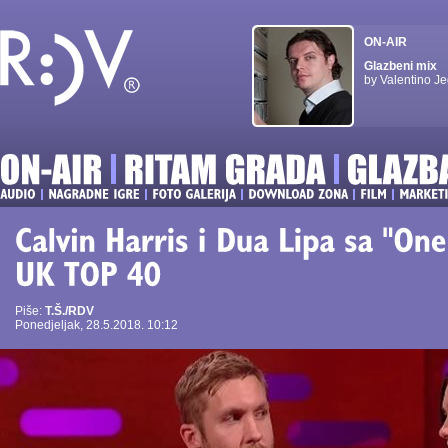
ON-AIR
Glazbeni mix
by Valentino Je
Piše:
T.Š./RDV
Ponedjeljak, 28.5.2018. 10:12