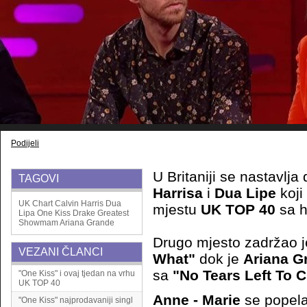
Podijeli
U Britaniji se nastavlj
TAGOVI
Harrisa
i
Dua Lipe
koji
UK Chart
Calvin Harris
Dua
mjestu
UK TOP 40
sa 
Lipa
One Kiss
Drake
Greatest
Showmam
Ariana Grande
Drugo mjesto zadržao j
VEZANI ČLANCI
What"
dok je
Ariana G
sa
"No Tears Left To C
"One Kiss" i ovaj tjedan na vrhu
UK TOP 40
Anne - Marie
se popela
"One Kiss" najprodavaniji singl