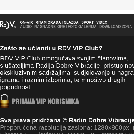
ON-AIR
|
RITAM GRADA
|
GLAZBA
|
SPORT
|
VIDEO
AUDIO
|
NAGRADNE IGRE
|
FOTO GALERIJA
|
DOWNLOAD ZONA
|
Zašto se učlaniti u RDV VIP Club?
RDV VIP Club omogućava svojim članovima,
slušateljima Radija Dobre Vibracije, pristup no
ekskluzivnim sadržajima, sudjelovanje u nagr
igrama i raznim izborima, te mnoštvo drugih
pogodnosti.
Sva prava pridržana © Radio Dobre Vibracij
Preporučena razolucija zaslona: 1280x800px