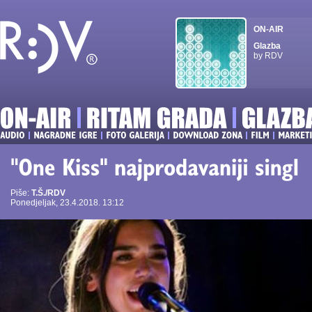
ON-AIR
Glazba
by RDV
Piše:
T.Š./RDV
Ponedjeljak, 23.4.2018. 13:12