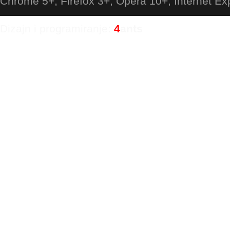
Chrome 5+, Firefox 3+, Opera 10+, Internet Ex
Dizajn i programiranje:
4
ants