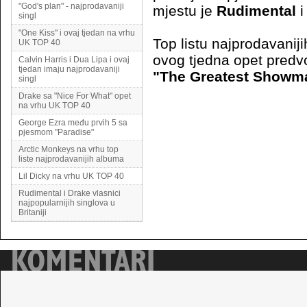
"God's plan" - najprodavaniji
mjestu je
Rudimental
singl
"One Kiss" i ovaj tjedan na vrhu
Top listu najprodavaniji
UK TOP 40
ovog tjedna opet predvo
Calvin Harris i Dua Lipa i ovaj
tjedan imaju najprodavaniji
"The Greatest Showm
singl
Drake sa "Nice For What" opet
na vrhu UK TOP 40
George Ezra među prvih 5 sa
pjesmom "Paradise"
Arctic Monkeys na vrhu top
liste najprodavanijih albuma
Lil Dicky na vrhu UK TOP 40
Rudimental i Drake vlasnici
najpopularnijih singlova u
Britaniji