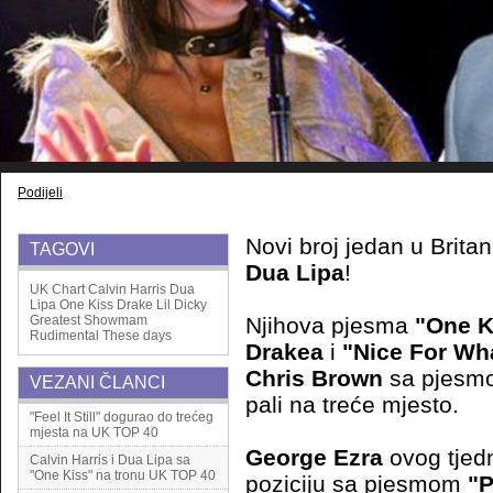
Podijeli
Novi broj jedan u Britan
TAGOVI
Dua Lipa
!
UK Chart
Calvin Harris
Dua
Lipa
One Kiss
Drake
Lil Dicky
Greatest Showmam
Njihova pjesma
"One K
Rudimental
These days
Drakea
i
"Nice For Wh
Chris Brown
sa pjes
VEZANI ČLANCI
pali na treće mjesto.
"Feel It Still" dogurao do trećeg
mjesta na UK TOP 40
George Ezra
ovog tjed
Calvin Harris i Dua Lipa sa
"One Kiss" na tronu UK TOP 40
poziciju sa pjesmom
"P