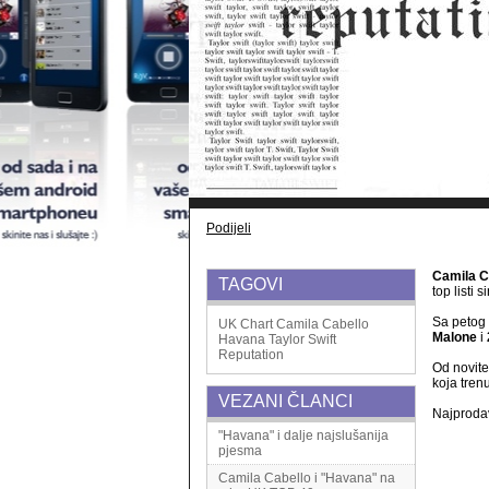
Podijeli
Camila C
TAGOVI
top listi 
Sa petog 
UK Chart
Camila Cabello
Malone
i
Havana
Taylor Swift
Reputation
Od novit
koja tren
VEZANI ČLANCI
Najprodav
"Havana" i dalje najslušanija
pjesma
Camila Cabello i "Havana" na