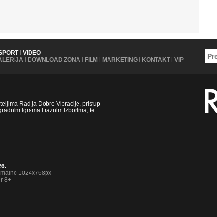
SPORT
|
VIDEO
ALERIJA
|
DOWNLOAD ZONA
|
FILM
|
MARKETING
|
KONTAKT
|
VIP
ljima Radija Dobre Vibracije, pristup
radnim igrama i raznim izborima, te
26.
nimalno 1024x768px
er 8+