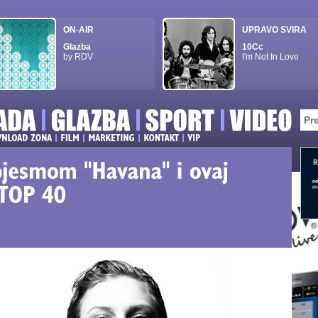
ON-AIR
UPRAVO SVIRA
Glazba
10Cc
by RDV
I'm Not In Love