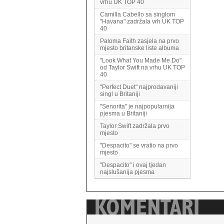
vrhu UK TOP 40
Camilla Cabello sa singlom
"Havana" zadržala vrh UK TOP
40
Paloma Faith zasjela na prvo
mjesto britanske liste albuma
"Look What You Made Me Do"
od Taylor Swift na vrhu UK TOP
40
"Perfect Duet" najprodavaniji
singl u Britaniji
"Senorita" je najpopularnija
pjesma u Britaniji
Taylor Swift zadržala prvo
mjesto
"Despacito" se vratio na prvo
mjesto
"Despacito" i ovaj tjedan
najslušanija pjesma