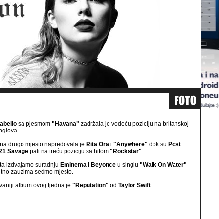
abello
sa pjesmom
"Havana"
zadržala je vodeću poziciju na britanskoj
singlova.
na drugo mjesto napredovala je
Rita Ora
i
"Anywhere"
dok su
Post
21 Savage
pali na treću poziciju sa hitom
"Rockstar"
.
eta izdvajamo suradnju
Eminema i Beyonce
u singlu
"Walk On Water"
utno zauzima sedmo mjesto.
aniji album ovog tjedna je
"Reputation"
od
Taylor Swift
.