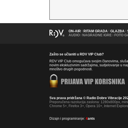
ON-AIR
|
RITAM GRADA
|
GLAZBA
|
AUDIO
|
NAGRADNE IGRE
|
FOTO G
Zašto se učlaniti u RDV VIP Club?
RDV VIP Club omogućava svojim članovima, slušate
novim ekskluzivnim sadržajima, sudjelovanje u nag
mnoštvo drugih pogodnosti.
Sva prava pridržana © Radio Dobre Vibracije 20
Preporučena razolucija zaslona: 1280x800px, mi
Chrome 5+, Firefox 3+, Opera 10+, Internet Explor
Dizajn i programiranje:
4
ants