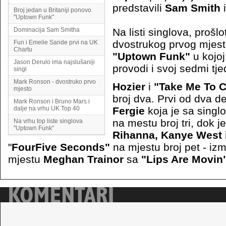
predstavili
Sam Smith
Broj jedan u Britaniji ponovo
"Uptown Funk"
Dominacija Sam Smitha
Na listi singlova, prošlo
dvostrukog prvog mjes
Fun i Emelie Sande prvi na UK
Chartu
"Uptown Funk"
u kojoj
Jason Derulo ima najslušaniji
provodi i svoj sedmi t
singl
Mark Ronson - dvostruko prvo
Hozier
i
"Take Me To 
mjesto
broj dva. Prvi od dva de
Mark Ronson i Bruno Mars i
dalje na vrhu UK Top 40
Fergie
koja je sa sing
na mestu broj tri, dok j
Na vrhu top liste singlova
"Uptown Funk"
Rihanna, Kanye West 
"
FourFive Seconds"
na mjestu broj pet - izm
mjestu
Meghan Trainor
sa
"Lips Are Movin"