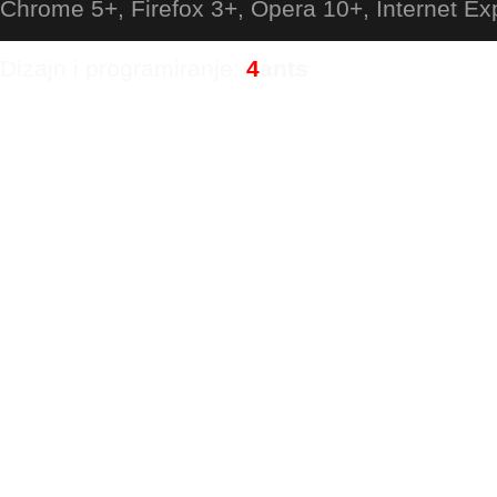
Chrome 5+, Firefox 3+, Opera 10+, Internet Ex
Dizajn i programiranje:
4
ants