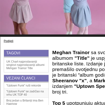
Podijeli
Meghan Trainor
sa svo
TAGOVI
albumom
"Title"
je uspj
UK Chart
najprodavaniji
britanske liste. Izdanje
singlovi
najprodavaniji albumi
Mehgan Trainor
Title
premašilo ovotjednu poz
je britanski "album god
VEZANI ČLANCI
Sheeranov "x"
, a
Mar
izdanjem
"Uptown Spe
"Uptown Funk" ruši rekorde
broj tri.
"Uptown Funk" se zadržao na
vrhu UK TOP 40
Broj jedan u Britaniji ima Ben
Top 5
upotpunjuju aktua
Haenow