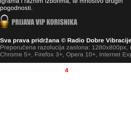
igrama i raznim izborima, te mnoštvo drugih
pogodnosti.
Sva prava pridržana © Radio Dobre Vibracij
Preporučena razolucija zaslona: 1280x800px
Chrome 5+, Firefox 3+, Opera 10+, Internet Ex
Dizajn i programiranje:
4
ants