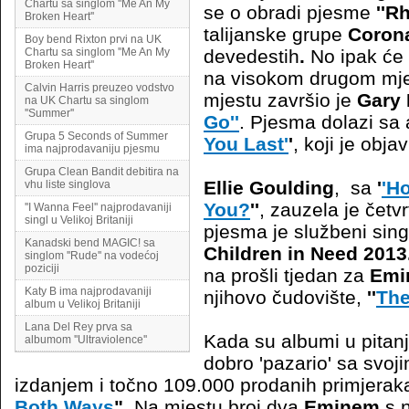
Chartu sa singlom ''Me An My
se o obradi pjesme
''R
Broken Heart''
talijanske grupe
Coron
Boy bend Rixton prvi na UK
Chartu sa singlom ''Me An My
devedestih
.
No ipak će 
Broken Heart''
na visokom drugom mje
Calvin Harris preuzeo vodstvo
mjestu završio je
Gary 
na UK Chartu sa singlom
''Summer''
Go''
. Pjesma dolazi s
Grupa 5 Seconds of Summer
You Last'
'
, koji je obj
ima najprodavaniju pjesmu
Grupa Clean Bandit debitira na
Ellie Goulding
, sa
'
'H
vhu liste singlova
You?
''
, zauzela je četvr
''I Wanna Feel'' najprodavaniji
singl u Velikoj Britaniji
pjesma je službeni si
Kanadski bend MAGIC! sa
Children in Need 2013
singlom ''Rude'' na vodećoj
poziciji
na prošli tjedan za
Emi
Katy B ima najprodavaniji
njihovo čudovište,
''
The
album u Velikoj Britaniji
Lana Del Rey prva sa
Kada su albumi u pitan
albumom ''Ultraviolence''
dobro 'pazario' sa svoj
izdanjem i točno 109.000 prodanih primjera
Both Ways
"
. Na mjestu broj dva
Eminem
s 