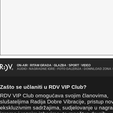
ON-AIR
|
RITAM GRADA
|
GLAZBA
|
SPORT
|
VIDEO
AUDIO
|
NAGRADNE IGRE
|
FOTO GALERIJA
|
DOWNLOAD ZONA
|
Zašto se učlaniti u RDV VIP Club?
RDV VIP Club omogućava svojim članovima,
slušateljima Radija Dobre Vibracije, pristup no
ekskluzivnim sadržajima, sudjelovanje u nagr