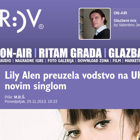
ON-AIR
Glazbeni mix
by Valentino Je
Piše:
M.B.Š.
Ponedjeljak, 25.11.2013. 10:22