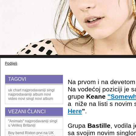
Podijeli
TAGOVI
Na prvom i na devetom
Na vodećoj poziciji je
uk chart
najprodavaniji singl
najprodavaniji album
novi
grupe
Keane
"Somewh
video
novi singl
novi album
a niže na listi s novim
Here
"
.
VEZANI ČLANCI
''Animals'' najprodavaniji singl
Grupa
Bastille
, vodila 
u Velikoj Britaniji
sa svojim novim singl
Boy bend Rixton prvi na UK