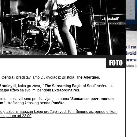
u
Centrali
predstavljamo DJ dvojac iz Bristola,
The Allergies
.
Bradley
ili, kako ga zovu,
"The Screaming Eagle of Soul"
večeras u
astupa uživo sa svojim bendom
Extraordinaires
.
entrale ostavili smo predstavljanje albuma "
Sunčano s povremenom
om"
- tročlanog ženskog benda
Punčke
.
je glazbeni magazin kojeg uređuje i vodi Toni Šimunović, ponedjeljkom
i srijedom od 23:00