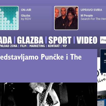
ON-AIR
UPRAVO SVIRA
Glazba
M People
by RDV
Search For The He