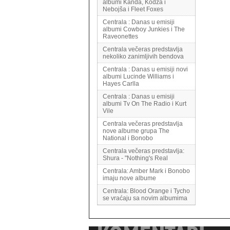
albumi Kanda, Kodža i
Nebojša i Fleet Foxes
Centrala : Danas u emisiji
albumi Cowboy Junkies i The
Raveonettes
Centrala večeras predstavlja
nekoliko zanimljivih bendova
Centrala : Danas u emisiji novi
albumi Lucinde Williams i
Hayes Carlla
Centrala : Danas u emisiji
albumi Tv On The Radio i Kurt
Vile
Centrala večeras predstavlja
nove albume grupa The
National i Bonobo
Centrala večeras predstavlja:
Shura - "Nothing's Real
Centrala: Amber Mark i Bonobo
imaju nove albume
Centrala: Blood Orange i Tycho
se vraćaju sa novim albumima