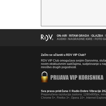
ON-AIR
|
RITAM GRADA
|
GLAZBA
|
AUDIO
|
NAGRADNE IGRE
|
FOTO G
Zašto se učlaniti u RDV VIP Club?
RDV VIP Club omogućava svojim članovima, slušate
novim ekskluzivnim sadržajima, sudjelovanje u nag
mnoštvo drugih pogodnosti.
Sva prava pridržana © Radio Dobre Vibracije 20
Preporučena razolucija zaslona: 1280x800px, mi
Chrome 5+, Firefox 3+, Opera 10+, Internet Explor