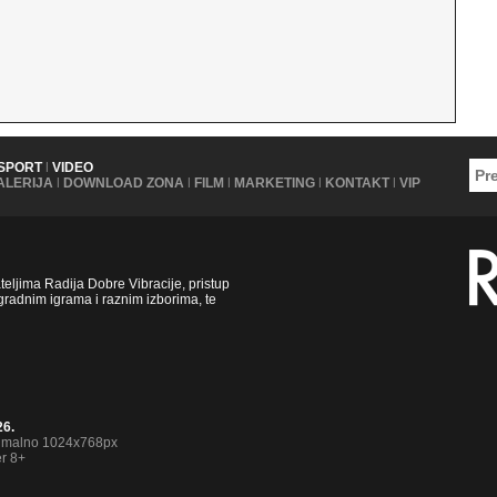
SPORT
|
VIDEO
ALERIJA
|
DOWNLOAD ZONA
|
FILM
|
MARKETING
|
KONTAKT
|
VIP
ljima Radija Dobre Vibracije, pristup
radnim igrama i raznim izborima, te
26.
nimalno 1024x768px
er 8+