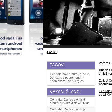
Podijeli
Večeras 
TAGOVI
Charles 
emisiji n
Centrala
novi albumi
Punčke
Sunčano s povremenom
Za kraj C
naoblakom
The Allergies
naoblak
Centrala 
VEZANI ČLANCI
od 18:00 
Centrala : Danas u emisiji
albumi MistakeMistake i Ride
Centrala : Danas u emisiji