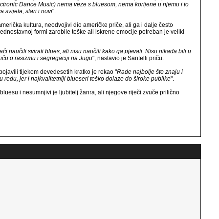
tronic Dance Music) nema veze s bluesom, nema korijene u njemu i to
 svijeta, stari i novi
".
američka kultura, neodvojivi dio američke priče, ali ga i dalje često
ednostavnoj formi zarobile teške ali iskrene emocije potreban je veliki
 naučili svirati blues, ali nisu naučili kako ga pjevati. Nisu nikada bili u
riču o rasizmu i segregaciji na Jugu
", nastavio je Santelli priču.
pojavili tijekom devedesetih kratko je rekao "
Rade najbolje što znaju i
 redu, jer i najkvalitetniji blueseri teško dolaze do široke publike
".
luesu i nesumnjivi je ljubitelj žanra, ali njegove riječi zvuče prilično