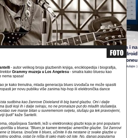
ntelli
- autor velikog broja glazbenih knjiga, enciklopedija i biografija,
irektor
Grammy muzeja u Los Angelesu
- smatra kako bluesu kao
še nema spasa!
ao je kako trenutna, mlada generacija blues izvođača ne može spasiti
ropasti jer novu publiku više zanima hip-hop ili elektronička dance
ista sudbina kao žanrove Dixieland ili big band glazbu. Oni i dalje
ma ljudi koji ih i dalje sviraju, no ne pronalaze put do mlađih slušatelja.
postao sve manje bitan u suvremenom svijetu, slušaju ga tek pravovjerni,
riji ljudi
" kaže Santelli.
ema, objašnjava Santelli, leži u elektronskoj glazbi koja je prvi popularni
uporišta u bluesa:
"Blues je kamen temeljac američke glazbe. Svi žanrovi
ene iz bluesa. Izvučete li blues, učinite li da nestane iz svake glazbe u
totinu godina, ostat će ništa ili jako malo od iste. No, danas popularna