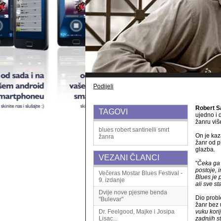
Podijeli
Robert Sa
TAGOVI
ujedno i d
žanru vi
blues
robert santinelli
smrt
On je kaz
žanra
žanr od p
glazba.
VEZANI ČLANCI
"
Čeka ga 
postoje, i
Večeras Mostar Blues Festival -
Blues je 
9. izdanje
ali sve sta
Dvije nove pjesme benda
Dio probl
"Bulevar"
žanr bez 
Dr. Feelgood, Majke i Josipa
vuku korij
Lisac...
zadnjih s