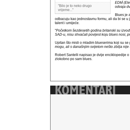
EDM (Elec
"Bilo je to neko drugo
odvaja dva
vrijeme..."
Blues je 
odbacuju kao jednostavnu formu, ali da bi se u j
talent i umijeće.
"
Početkom šezdesetih godina britanski su izvođači
SAD-u, nisu shvaćali povijest koju blues nosi, p
Upitan što misli o mladim blueserima koji su se 
mogu, ali s današnjim svijetom nešto zbilja nije u
Robert Santelli napisao je dvije enciklopedije o b
zlokobno po sam blues.