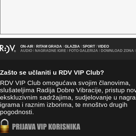
ON-AIR
|
RITAM GRADA
|
GLAZBA
|
SPORT
|
VIDEO
AUDIO
|
NAGRADNE IGRE
|
FOTO GALERIJA
|
DOWNLOAD ZONA
|
Zašto se učlaniti u RDV VIP Club?
RDV VIP Club omogućava svojim članovima,
slušateljima Radija Dobre Vibracije, pristup no
ekskluzivnim sadržajima, sudjelovanje u nagr
igrama i raznim izborima, te mnoštvo drugih
pogodnosti.