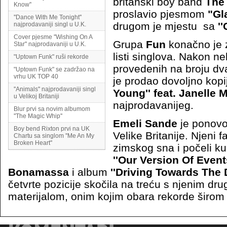
britanski boy band
The
Know''
proslavio pjesmom
"Gl
''Dance With Me Tonight''
drugom je mjestu sa
''
najprodavaniji singl u U.K.
Cover pjesme ''Wishing On A
Grupa
Fun
konačno je 
Star'' najprodavaniji u U.K.
listi singlova. Nakon ne
"Uptown Funk" ruši rekorde
provedenih na broju dv
"Uptown Funk" se zadržao na
vrhu UK TOP 40
je prodao dovoljno kopi
''Animals'' najprodavaniji singl
Young'' feat. Janelle
u Velikoj Britaniji
najprodavanijeg.
Blur prvi sa novim albumom
''The Magic Whip''
Emeli Sande
je ponovo
Boy bend Rixton prvi na UK
Velike Britanije. Njeni f
Chartu sa singlom ''Me An My
Broken Heart''
zimskog sna i počeli ku
''Our Version Of Event
Bonamassa
i album
''Driving Towards The D
četvrte pozicije skočila na treću s njenim dru
materijalom, onim kojim obara rekorde širom 