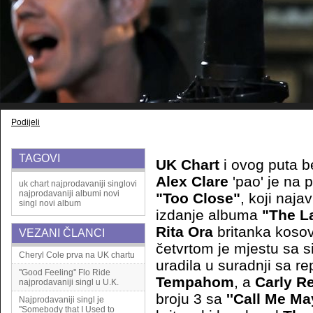
Podijeli
TAGOVI
UK Chart
i ovog puta b
Alex Clare
'pao' je na 
uk chart
najprodavaniji singlovi
najprodavaniji albumi
novi
"Too Close"
, koji naja
singl
novi album
izdanje albuma
"The La
Rita Ora
britanka kosov
VEZANI ČLANCI
četvrtom je mjestu sa 
Cheryl Cole prva na UK chartu
uradila u suradnji sa 
''Good Feeling'' Flo Ride
Tempahom
, a
Carly R
najprodavaniji singl u U.K.
broju 3 sa
''Call Me Ma
Najprodavaniji singl je
''Somebody that I Used to