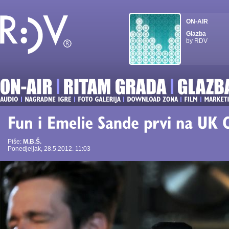
ON-AIR
Glazba
by RDV
Piše:
M.B.Š.
Ponedjeljak, 28.5.2012. 11:03