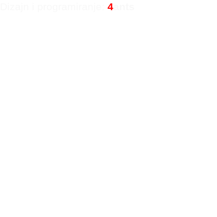
Dizajn i programiranje:
4
ants