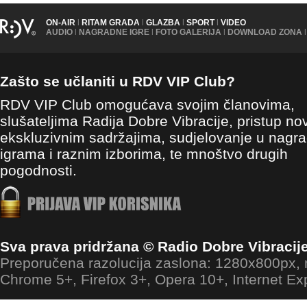
ON-AIR
|
RITAM GRADA
|
GLAZBA
|
SPORT
|
VIDEO
AUDIO
|
NAGRADNE IGRE
|
FOTO GALERIJA
|
DOWNLOAD ZONA
|
Zašto se učlaniti u RDV VIP Club?
RDV VIP Club omogućava svojim članovima,
slušateljima Radija Dobre Vibracije, pristup no
ekskluzivnim sadržajima, sudjelovanje u nagr
igrama i raznim izborima, te mnoštvo drugih
pogodnosti.
Sva prava pridržana © Radio Dobre Vibracij
Preporučena razolucija zaslona: 1280x800px
Chrome 5+, Firefox 3+, Opera 10+, Internet Ex