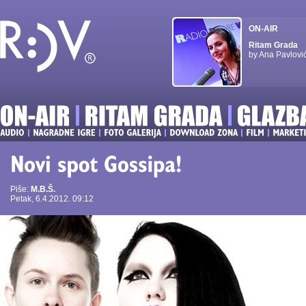
ON-AIR
Ritam Grada
by Ana Pavlovi
Piše:
M.B.Š.
Petak, 6.4.2012. 09:12