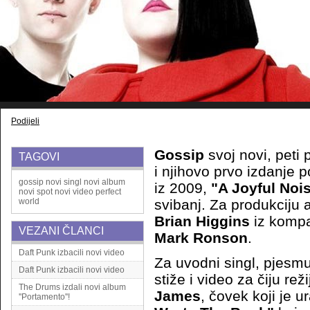
Podijeli
Gossip
svoj novi, peti 
TAGOVI
i njihovo prvo izdanje p
gossip
novi singl
novi album
iz 2009,
"A Joyful Noi
novi spot
novi video
perfect
world
svibanj. Za produkciju 
Brian Higgins
iz komp
VEZANI ČLANCI
Mark Ronson
.
Daft Punk izbacili novi video
Za uvodni singl, pjesm
Daft Punk izbacili novi video
stiže i video za čiju rež
The Drums izdali novi album
James
, čovek koji je u
''Portamento''!