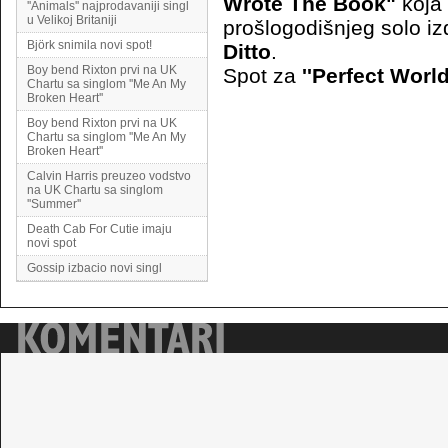
Wrote The Book"
koja
''Animals'' najprodavaniji singl
u Velikoj Britaniji
prošlogodišnjeg solo i
Björk snimila novi spot!
Ditto
.
Boy bend Rixton prvi na UK
Spot za
''Perfect World
Chartu sa singlom ''Me An My
Broken Heart''
Boy bend Rixton prvi na UK
Chartu sa singlom ''Me An My
Broken Heart''
Calvin Harris preuzeo vodstvo
na UK Chartu sa singlom
''Summer''
Death Cab For Cutie imaju
novi spot
Gossip izbacio novi singl