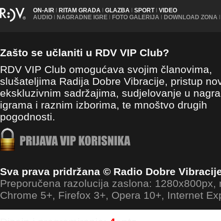
ON-AIR
|
RITAM GRADA
|
GLAZBA
|
SPORT
|
VIDEO
AUDIO
|
NAGRADNE IGRE
|
FOTO GALERIJA
|
DOWNLOAD ZONA
|
Zašto se učlaniti u RDV VIP Club?
RDV VIP Club omogućava svojim članovima,
slušateljima Radija Dobre Vibracije, pristup no
ekskluzivnim sadržajima, sudjelovanje u nagr
igrama i raznim izborima, te mnoštvo drugih
pogodnosti.
Sva prava pridržana © Radio Dobre Vibracij
Preporučena razolucija zaslona: 1280x800px
Chrome 5+, Firefox 3+, Opera 10+, Internet Ex