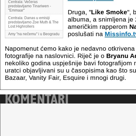
Centrala: Večeras
predstavljamo Tinariwen -
"Emmaar"
Druga, "
Like Smoke
", 
Centrala: Danas u emisiji
albuma, a snimljena je 
predstavljamo Zoe Muth & The
američkim rapperom
N
Lost Highrollers
poslušati na
Missinfo.t
Amy ''na nečemu'' i u Beogradu
Napomenut ćemo kako je nedavno otkrivena in
fotografije na naslovnici. Riječ je o
Bryanu 
nekoliko godina uspješnije bavi fotografijom
uratci objavljivani su u časopisima kao što s
Bazaar, Vanity Fair, Esquire i mnogi drugi.