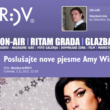
ON-AIR
Glazbeni mix
by Valentino Je
Piše:
Muzika.hr/RDV
Četvrtak, 3.11.2011. 22:55