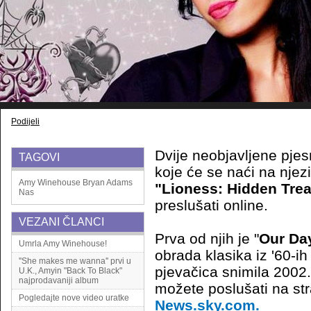
Podijeli
Dvije neobjavljene pj
TAGOVI
koje će se naći na nje
Amy Winehouse
Bryan Adams
"Lioness: Hidden Tre
Nas
preslušati online.
VEZANI ČLANCI
Prva od njih je "
Our Da
Umrla Amy Winehouse!
obrada klasika iz '60-ih
''She makes me wanna'' prvi u
pjevačica snimila 2002
U.K., Amyin "Back To Black"
najprodavaniji album
možete poslušati na st
Pogledajte nove video uratke
News.sky.com
.