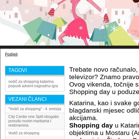
Podijeli
Trebate novo računalo, l
TAGOVI
televizor? Znamo pravo
vodič za shopping
katarina
Ovog vikenda, točnije 
popusti
advent
nagradna igra
Shopping day u poduz
VEZANI ČLANCI
Katarina, kao i svake g
"Vodič za shopping" - 4. emisija
blagdanski mjesec odl
akcijama.
City Center one Split obogatio
ponudu novim markama i
Shopping day
u Katari
restoranima
objektima u Mostaru (An
Vodič za shopping