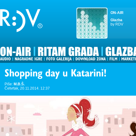
ON-AIR
Glazba
by RDV
Piše:
M.B.Š.
Četvrtak, 20.11.2014. 12:37