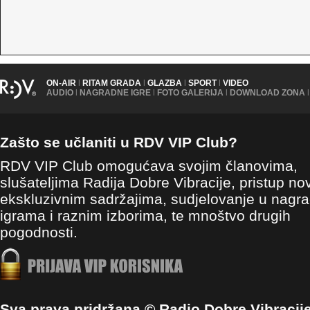
ON-AIR
|
RITAM GRADA
|
GLAZBA
|
SPORT
|
VIDEO
AUDIO
|
NAGRADNE IGRE
|
FOTO GALERIJA
|
DOWNLOAD ZONA
|
Zašto se učlaniti u RDV VIP Club?
RDV VIP Club omogućava svojim članovima,
slušateljima Radija Dobre Vibracije, pristup no
ekskluzivnim sadržajima, sudjelovanje u nagr
igrama i raznim izborima, te mnoštvo drugih
pogodnosti.
Sva prava pridržana © Radio Dobre Vibracij