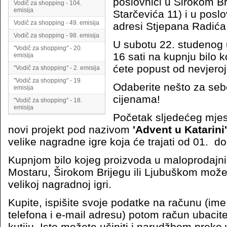
poslovnici u Širokom Br
Vodič za shopping - 104.
emisija
Starčevića 11) i u posl
Vodič za shopping - 49. emisija
adresi Stjepana Radića
Vodič za shopping - 98. emisija
U subotu 22. studenog 
"Vodič za shopping" - 20.
16 sati na kupnju bilo 
emisija
ćete popust od nevjero
"Vodič za shopping" - 2. emisija
"Vodič za shopping" - 19.
Odaberite nešto za seb
emisija
cijenama!
"Vodič za shopping" - 18.
emisija
Početak sljedećeg mjes
novi projekt pod nazivom
'Advent u Katarini'
velike nagradne igre koja će trajati od 01. do
Kupnjom bilo kojeg proizvoda u maloprodajni
Mostaru, Širokom Brijegu ili Ljubuškom možet
velikoj nagradnoj igri.
Kupite, ispišite svoje podatke na računu (ime 
telefona i e-mail adresu) potom račun ubacit
kutiju. Isto možete učiniti i narudžbom prek