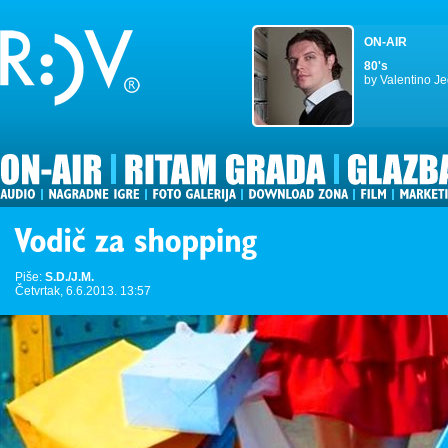
ON-AIR
80's
by Valentino Je
Piše:
S.D./J.M.
Četvrtak, 6.6.2013. 13:57