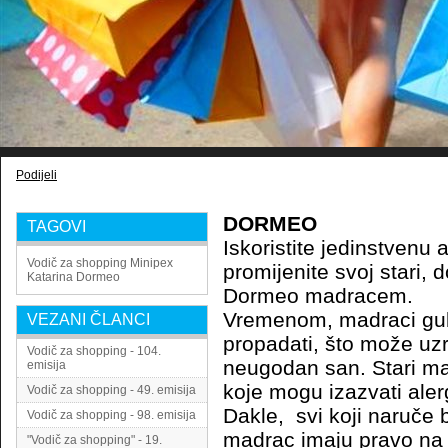
Podijeli
DORMEO
TAGOVI
Iskoristite jedinstvenu a
Vodič za shopping
Minipex
promijenite svoj stari, 
Katarina
Dormeo
Dormeo madracem.
Vremenom, madraci gube
VEZANI ČLANCI
propadati, što može uzr
Vodič za shopping - 104.
neugodan san. Stari ma
emisija
koje mogu izazvati alerg
Vodič za shopping - 49. emisija
Dakle, svi koji naruče 
Vodič za shopping - 98. emisija
madrac imaju pravo na
"Vodič za shopping" - 19.