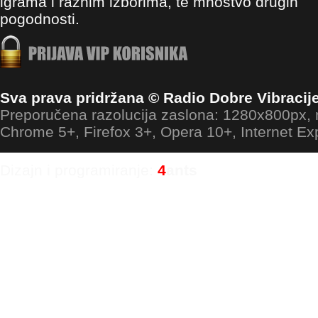
igrama i raznim izborima, te mnoštvo drugih
pogodnosti.
Sva prava pridržana © Radio Dobre Vibracij
Preporučena razolucija zaslona: 1280x800px
Chrome 5+, Firefox 3+, Opera 10+, Internet Ex
Dizajn i programiranje:
4
ants