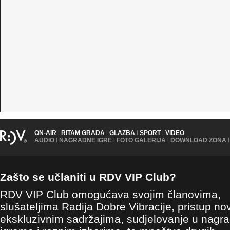
ON-AIR
|
RITAM GRADA
|
GLAZBA
|
SPORT
|
VIDEO
AUDIO
|
NAGRADNE IGRE
|
FOTO GALERIJA
|
DOWNLOAD ZONA
|
Zašto se učlaniti u RDV VIP Club?
RDV VIP Club omogućava svojim članovima,
slušateljima Radija Dobre Vibracije, pristup no
ekskluzivnim sadržajima, sudjelovanje u nagr