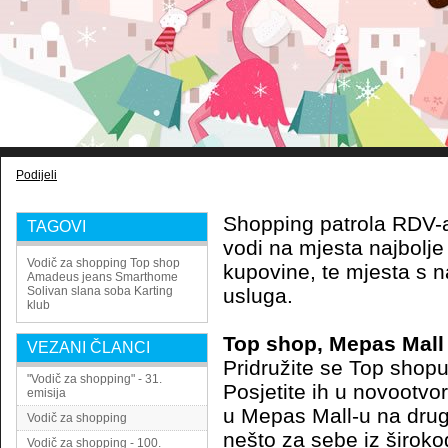
Podijeli
Shopping patrola RDV-
TAGOVI
vodi na mjesta najbolje 
Vodič za shopping
Top shop
kupovine, te mjesta s
Amadeus jeans
Smarthome
Solivan slana soba
Karting
usluga.
klub
Top shop, Mepas Mall
VEZANI ČLANCI
Pridružite se Top shopu
"Vodič za shopping" - 31.
Posjetite ih u novootvo
emisija
u Mepas Mall-u na drug
Vodič za shopping
nešto za sebe iz širok
Vodič za shopping - 100.