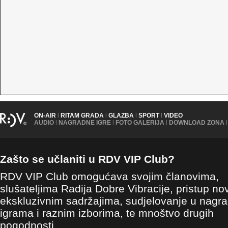
ON-AIR
|
RITAM GRADA
|
GLAZBA
|
SPORT
|
VIDEO
AUDIO
|
NAGRADNE IGRE
|
FOTO GALERIJA
|
DOWNLOAD ZONA
|
Zašto se učlaniti u RDV VIP Club?
RDV VIP Club omogućava svojim članovima,
slušateljima Radija Dobre Vibracije, pristup no
ekskluzivnim sadržajima, sudjelovanje u nagr
igrama i raznim izborima, te mnoštvo drugih
pogodnosti.