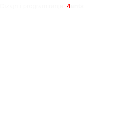
Dizajn i programiranje:
4
ants