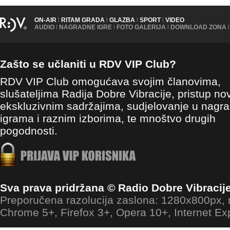
ON-AIR
|
RITAM GRADA
|
GLAZBA
|
SPORT
|
VIDEO
AUDIO
|
NAGRADNE IGRE
|
FOTO GALERIJA
|
DOWNLOAD ZONA
|
Zašto se učlaniti u RDV VIP Club?
RDV VIP Club omogućava svojim članovima,
slušateljima Radija Dobre Vibracije, pristup no
ekskluzivnim sadržajima, sudjelovanje u nagr
igrama i raznim izborima, te mnoštvo drugih
pogodnosti.
Sva prava pridržana © Radio Dobre Vibracij
Preporučena razolucija zaslona: 1280x800px
Chrome 5+, Firefox 3+, Opera 10+, Internet Ex