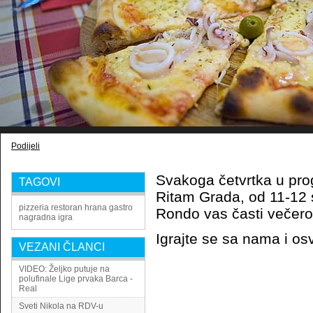
Podijeli
Svakoga četvrtka u pro
TAGOVI
Ritam Grada, od 11-12 sa
pizzeria
restoran
hrana
gastro
Rondo vas časti večero
nagradna igra
Igrajte se sa nama i os
VEZANI ČLANCI
VIDEO: Željko putuje na
polufinale Lige prvaka Barca -
Real
Sveti Nikola na RDV-u