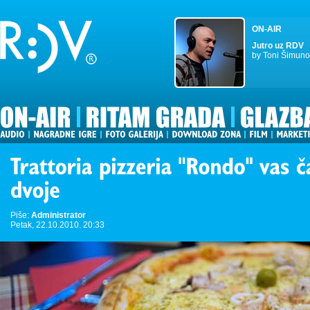
ON-AIR
Jutro uz RDV
by Toni Šimuno
Piše:
Administrator
Petak, 22.10.2010. 20:33