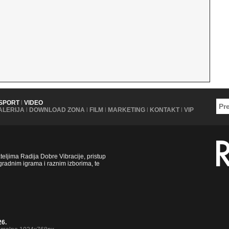
SPORT
|
VIDEO
ALERIJA
|
DOWNLOAD ZONA
|
FILM
|
MARKETING
|
KONTAKT
|
VIP
ljima Radija Dobre Vibracije, pristup
radnim igrama i raznim izborima, te
26.