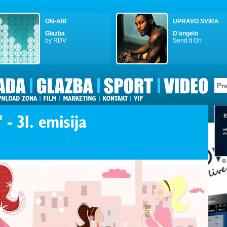
ON-AIR
UPRAVO SVIRA
Glazba
D'angelo
by RDV
Send It On