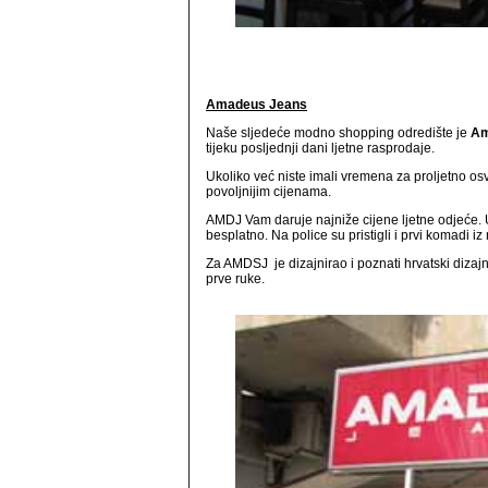
Amadeus Jeans
Naše sljedeće modno shopping odredište je
Am
tijeku posljednji dani ljetne rasprodaje.
Ukoliko već niste imali vremena za proljetno os
povoljnijim cijenama.
AMDJ Vam daruje najniže cijene ljetne odjeće. U 
besplatno. Na police su pristigli i prvi komadi iz
Za AMDSJ je dizajnirao i poznati hrvatski dizaj
prve ruke.