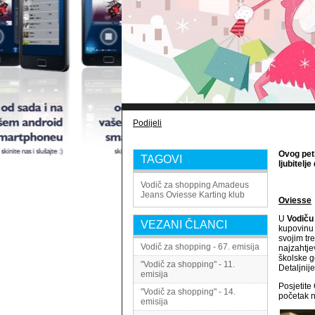
Podijeli
Ovog pet
TAGOVI
ljubitelj
Vodič za shopping
Amadeus
Jeans
Oviesse
Karting klub
Oviesse
U
Vodiču
VEZANI ČLANCI
kupovin
svojim tr
Vodič za shopping - 67. emisija
najzahtje
školske g
"Vodič za shopping" - 11.
Detaljnije
emisija
Posjetite
"Vodič za shopping" - 14.
početak n
emisija