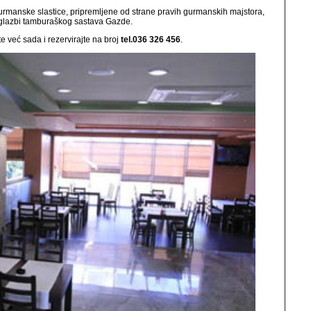
gurmanske slastice, pripremljene od strane pravih gurmanskih majstora,
j glazbi tamburaškog sastava Gazde.
te već sada i rezervirajte na broj
tel.036 326 456
.