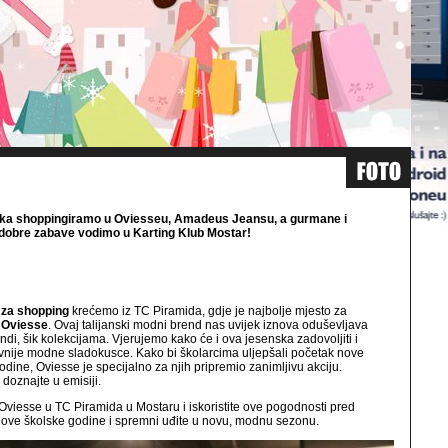
ka shoppingiramo u Oviesseu, Amadeus Jeansu, a gurmane i
e dobre zabave vodimo u Karting Klub Mostar!
 za shopping
krećemo iz TC Piramida, gdje je najbolje mjesto za
u
Oviesse
. Ovaj talijanski modni brend nas uvijek iznova oduševljava
endi, šik kolekcijama. Vjerujemo kako će i ova jesenska zadovoljiti i
vnije modne sladokusce. Kako bi školarcima uljepšali početak nove
odine, Oviesse je specijalno za njih pripremio zanimljivu akciju.
 doznajte u emisiji.
 Oviesse u TC Piramida u Mostaru i iskoristite ove pogodnosti pred
ove školske godine i spremni uđite u novu, modnu sezonu.