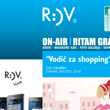
Piše:
S.D./RDV
Četvrtak, 18.8.2011. 12:42